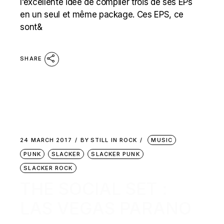
l’excellente idée de compiler trois de ses EPs
en un seul et même package. Ces EPS, ce
sont&
SHARE
24 MARCH 2017
BY
STILL IN ROCK
MUSIC
PUNK
SLACKER
SLACKER PUNK
SLACKER ROCK
THE SOCIAL SET :
LAS VEGAS PARANO