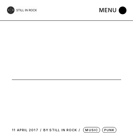
Skip
to
the
content
SLACKER
11 APRIL 2017
BY
STILL IN ROCK
MUSIC
PUNK