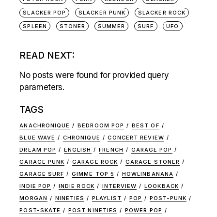
SLACKER POP
SLACKER PUNK
SLACKER ROCK
SPLEEN
STONER
SUMMER
SURF
UFO
READ NEXT:
No posts were found for provided query
parameters.
TAGS
ANACHRONIQUE
BEDROOM POP
BEST OF
BLUE WAVE
CHRONIQUE
CONCERT REVIEW
DREAM POP
ENGLISH
FRENCH
GARAGE POP
GARAGE PUNK
GARAGE ROCK
GARAGE STONER
GARAGE SURF
GIMME TOP 5
HOWLINBANANA
INDIE POP
INDIE ROCK
INTERVIEW
LOOKBACK
MORGAN
NINETIES
PLAYLIST
POP
POST-PUNK
POST-SKATE
POST NINETIES
POWER POP