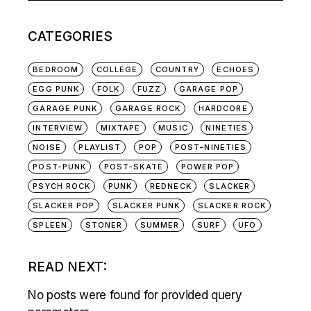
CATEGORIES
BEDROOM
COLLEGE
COUNTRY
ECHOES
EGG PUNK
FOLK
FUZZ
GARAGE POP
GARAGE PUNK
GARAGE ROCK
HARDCORE
INTERVIEW
MIXTAPE
MUSIC
NINETIES
NOISE
PLAYLIST
POP
POST-NINETIES
POST-PUNK
POST-SKATE
POWER POP
PSYCH ROCK
PUNK
REDNECK
SLACKER
SLACKER POP
SLACKER PUNK
SLACKER ROCK
SPLEEN
STONER
SUMMER
SURF
UFO
READ NEXT:
No posts were found for provided query