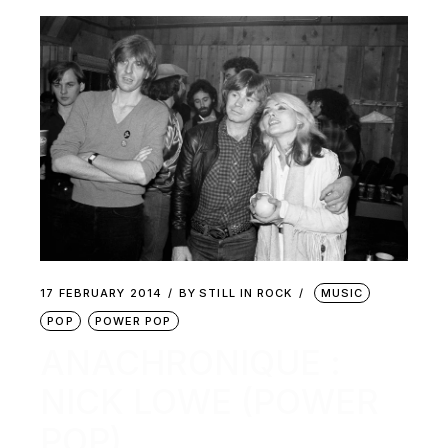
17 FEBRUARY 2014
BY
STILL IN ROCK
MUSIC
POP
POWER POP
ANACHRONIQUE :
NICK LOWE (POWER
POP)