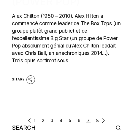
(POWER POP)
Alex Chilton (1950 – 2010). Alex Hilton a
commencé comme leader de The Box Tops (un
groupe plutôt grand public) et de
l’excellentissime Big Star (un groupe de Power
Pop absolument génial qu’Alex Chilton leadait
avec Chris Bell, ah anachroniques 2014…).
Trois opus sortiront sous
SHARE
POSTS
1
2
3
4
5
6
7
8
Search
NAVIGATION
for: