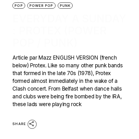
POP
POWER POP
PUNK
EVERYDAY A SUNDAY
: PROTEX (POWER
POP / PUNK)
Article par Mazz ENGLISH VERSION (french
below) Protex. Like so many other punk bands
that formed in the late 70s (1978), Protex
formed almost immediately in the wake of a
Clash concert. From Belfast when dance halls
and clubs were being fire bombed by the IRA,
these lads were playing rock
SHARE