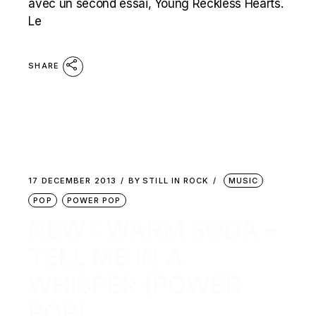
avec un second essai, Young Reckless Hearts.
Le
SHARE
17 DECEMBER 2013
BY
STILL IN ROCK
MUSIC
POP
POWER POP
NEW : WARM SODA –
TELL ME IN A
WHISPER (POWER
POP)