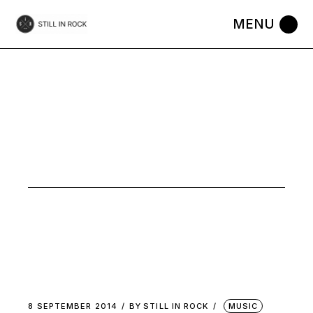
Skip
to
the
content
POWER POP
8 SEPTEMBER 2014
BY
STILL IN ROCK
MUSIC