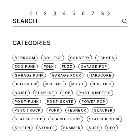
POSTS
1
2
3
4
5
6
7
8
Search
NAVIGATION
for:
CATEGORIES
BEDROOM
COLLEGE
COUNTRY
ECHOES
EGG PUNK
FOLK
FUZZ
GARAGE POP
GARAGE PUNK
GARAGE ROCK
HARDCORE
INTERVIEW
MIXTAPE
MUSIC
NINETIES
NOISE
PLAYLIST
POP
POST-NINETIES
POST-PUNK
POST-SKATE
POWER POP
PSYCH ROCK
PUNK
REDNECK
SLACKER
SLACKER POP
SLACKER PUNK
SLACKER ROCK
SPLEEN
STONER
SUMMER
SURF
UFO