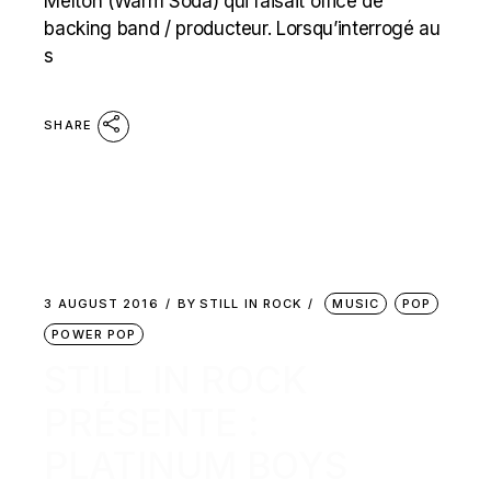
Melton (Warm Soda) qui faisait office de
backing band / producteur. Lorsqu’interrogé au
s
SHARE
3 AUGUST 2016
BY
STILL IN ROCK
MUSIC
POP
POWER POP
STILL IN ROCK
PRÉSENTE :
PLATINUM BOYS