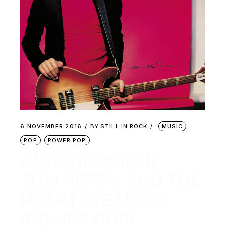
6 NOVEMBER 2016
BY
STILL IN ROCK
MUSIC
POP
POWER POP
ANACHRONIQUE :
TOM PETTY AND THE
HEARTBREAKERS
(POWER POP)