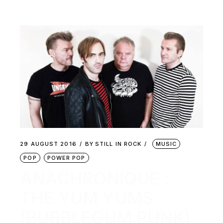
29 AUGUST 2016
BY
STILL IN ROCK
MUSIC
POP
POWER POP
ANACHRONIQUE :
THE YUM YUMS
(BUBBLEGUM PUNK)