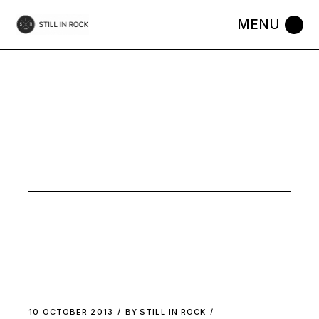
Skip
to
the
content
GARAGE
ROCK
10 OCTOBER 2013
BY
STILL IN ROCK