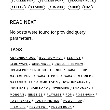
SLACKER POP
SLACKER PUNK
SLACKER ROCK
SPLEEN
STONER
SUMMER
SURF
UFO
READ NEXT:
No posts were found for provided query
parameters.
TAGS
ANACHRONIQUE
BEDROOM POP
BEST OF
BLUE WAVE
CHRONIQUE
CONCERT REVIEW
DREAM POP
ENGLISH
FRENCH
GARAGE POP
GARAGE PUNK
GARAGE ROCK
GARAGE STONER
GARAGE SURF
GIMME TOP 5
HOWLINBANANA
INDIE POP
INDIE ROCK
INTERVIEW
LOOKBACK
MORGAN
NINETIES
PLAYLIST
POP
POST-PUNK
POST-SKATE
POST NINETIES
POWER POP
PREMIERE
PSYCH POP
PSYCH ROCK