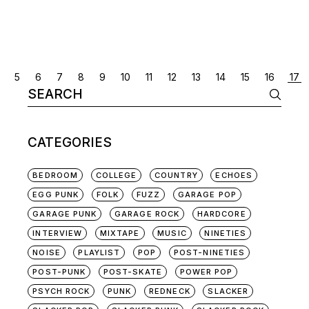
POSTS
5
6
7
8
9
10
11
12
13
14
15
16
17
Search
NAVIGATION
for:
CATEGORIES
BEDROOM
COLLEGE
COUNTRY
ECHOES
EGG PUNK
FOLK
FUZZ
GARAGE POP
GARAGE PUNK
GARAGE ROCK
HARDCORE
INTERVIEW
MIXTAPE
MUSIC
NINETIES
NOISE
PLAYLIST
POP
POST-NINETIES
POST-PUNK
POST-SKATE
POWER POP
PSYCH ROCK
PUNK
REDNECK
SLACKER