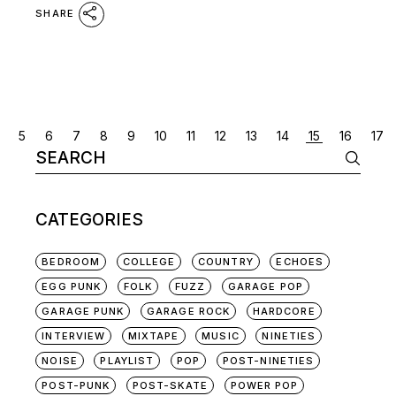
SHARE
POSTS
5
6
7
8
9
10
11
12
13
14
15
16
17
Search
NAVIGATION
for:
CATEGORIES
BEDROOM
COLLEGE
COUNTRY
ECHOES
EGG PUNK
FOLK
FUZZ
GARAGE POP
GARAGE PUNK
GARAGE ROCK
HARDCORE
INTERVIEW
MIXTAPE
MUSIC
NINETIES
NOISE
PLAYLIST
POP
POST-NINETIES
POST-PUNK
POST-SKATE
POWER POP