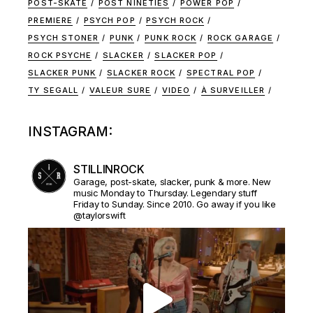
POST-SKATE
POST NINETIES
POWER POP
PREMIERE
PSYCH POP
PSYCH ROCK
PSYCH STONER
PUNK
PUNK ROCK
ROCK GARAGE
ROCK PSYCHE
SLACKER
SLACKER POP
SLACKER PUNK
SLACKER ROCK
SPECTRAL POP
TY SEGALL
VALEUR SURE
VIDEO
À SURVEILLER
INSTAGRAM:
STILLINROCK
Garage, post-skate, slacker, punk & more. New
music Monday to Thursday. Legendary stuff
Friday to Sunday. Since 2010. Go away if you like
@taylorswift