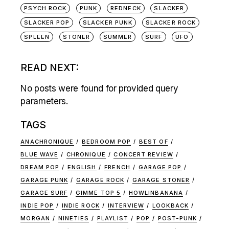
PSYCH ROCK
PUNK
REDNECK
SLACKER
SLACKER POP
SLACKER PUNK
SLACKER ROCK
SPLEEN
STONER
SUMMER
SURF
UFO
READ NEXT:
No posts were found for provided query
parameters.
TAGS
ANACHRONIQUE
BEDROOM POP
BEST OF
BLUE WAVE
CHRONIQUE
CONCERT REVIEW
DREAM POP
ENGLISH
FRENCH
GARAGE POP
GARAGE PUNK
GARAGE ROCK
GARAGE STONER
GARAGE SURF
GIMME TOP 5
HOWLINBANANA
INDIE POP
INDIE ROCK
INTERVIEW
LOOKBACK
MORGAN
NINETIES
PLAYLIST
POP
POST-PUNK