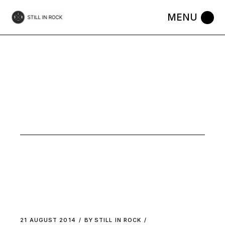
Skip
to
the
content
GARAGE
ROCK
21 AUGUST 2014
BY
STILL IN ROCK