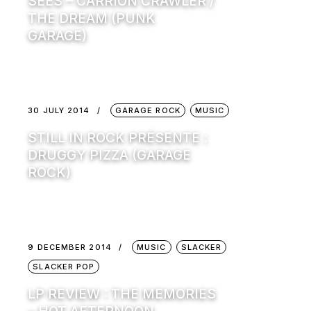
SEES – CARRION CRAWLER /
THE DREAM (PUNK
GARAGE)
30 JULY 2014
GARAGE ROCK
MUSIC
STILL IN ROCK PRÉSENTE :
DRUGGY PIZZA (GARAGE
ROCK)
9 DECEMBER 2014
MUSIC
SLACKER
SLACKER POP
LP REVIEW : THE MEMORIES