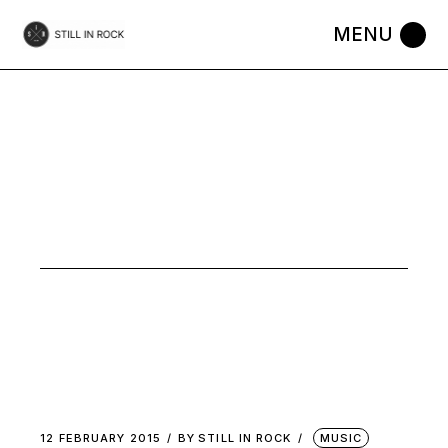
Skip
to
the
content
FEBRUARY
2015
12 FEBRUARY 2015
BY
STILL IN ROCK
MUSIC