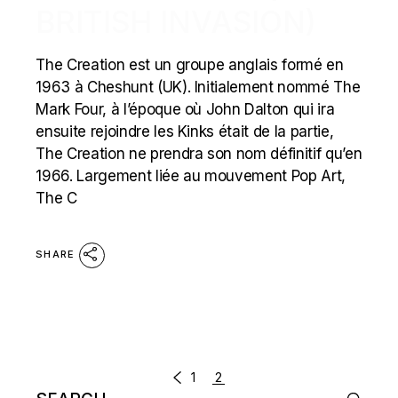
BRITISH INVASION)
The Creation est un groupe anglais formé en
1963 à Cheshunt (UK). Initialement nommé The
Mark Four, à l’époque où John Dalton qui ira
ensuite rejoindre les Kinks était de la partie,
The Creation ne prendra son nom définitif qu’en
1966. Largement liée au mouvement Pop Art,
The C
SHARE
POSTS
1
2
Search