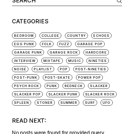
NAVIGATION
for:
CATEGORIES
BEDROOM
COLLEGE
COUNTRY
ECHOES
EGG PUNK
FOLK
FUZZ
GARAGE POP
GARAGE PUNK
GARAGE ROCK
HARDCORE
INTERVIEW
MIXTAPE
MUSIC
NINETIES
NOISE
PLAYLIST
POP
POST-NINETIES
POST-PUNK
POST-SKATE
POWER POP
PSYCH ROCK
PUNK
REDNECK
SLACKER
SLACKER POP
SLACKER PUNK
SLACKER ROCK
SPLEEN
STONER
SUMMER
SURF
UFO
READ NEXT:
No posts were found for provided query