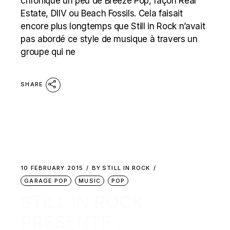
chroniqué un peu de Breeze Pop, façon Real
Estate, DIIV ou Beach Fossils. Cela faisait
encore plus longtemps que Still in Rock n’avait
pas abordé ce style de musique à travers un
groupe qui ne
SHARE
10 FEBRUARY 2015
BY
STILL IN ROCK
GARAGE POP
MUSIC
POP
STILL IN ROCK
PRÉSENTE :