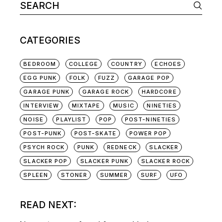
Search
NAVIGATION
for:
CATEGORIES
BEDROOM
COLLEGE
COUNTRY
ECHOES
EGG PUNK
FOLK
FUZZ
GARAGE POP
GARAGE PUNK
GARAGE ROCK
HARDCORE
INTERVIEW
MIXTAPE
MUSIC
NINETIES
NOISE
PLAYLIST
POP
POST-NINETIES
POST-PUNK
POST-SKATE
POWER POP
PSYCH ROCK
PUNK
REDNECK
SLACKER
SLACKER POP
SLACKER PUNK
SLACKER ROCK
SPLEEN
STONER
SUMMER
SURF
UFO
READ NEXT: