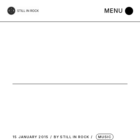
Skip
to
the
content
JANUARY
2015
15 JANUARY 2015
BY
STILL IN ROCK
MUSIC