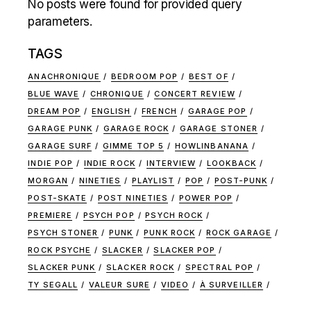
No posts were found for provided query
parameters.
TAGS
ANACHRONIQUE
BEDROOM POP
BEST OF
BLUE WAVE
CHRONIQUE
CONCERT REVIEW
DREAM POP
ENGLISH
FRENCH
GARAGE POP
GARAGE PUNK
GARAGE ROCK
GARAGE STONER
GARAGE SURF
GIMME TOP 5
HOWLINBANANA
INDIE POP
INDIE ROCK
INTERVIEW
LOOKBACK
MORGAN
NINETIES
PLAYLIST
POP
POST-PUNK
POST-SKATE
POST NINETIES
POWER POP
PREMIERE
PSYCH POP
PSYCH ROCK
PSYCH STONER
PUNK
PUNK ROCK
ROCK GARAGE
ROCK PSYCHE
SLACKER
SLACKER POP
SLACKER PUNK
SLACKER ROCK
SPECTRAL POP
TY SEGALL
VALEUR SURE
VIDEO
À SURVEILLER