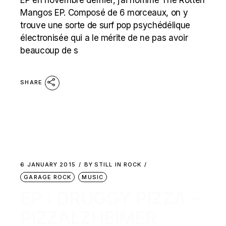
EP en novembre dernier, j’ai nommé The Rotten
Mangos EP. Composé de 6 morceaux, on y
trouve une sorte de surf pop psychédélique
électronisée qui a le mérite de ne pas avoir
beaucoup de s
SHARE
6 JANUARY 2015
BY
STILL IN ROCK
GARAGE ROCK
MUSIC
EP : DRUGGY PIZZA –
PIZZALZHEIMER