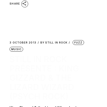
SHARE
3 OCTOBER 2013
BY
STILL IN ROCK
FUZZ
MUSIC
STILL IN ROCK
PRÉSENTE : KING
GIZZARD & THE
LIZARD WIZARD
(PSYCH ROCK)