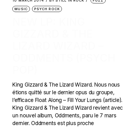
10 MARCH 2014
BY
STILL IN ROCK
FUZZ
MUSIC
PSYCH ROCK
NEW LP: KING
GIZZARD & THE
LIZARD WIZARD –
ODDMENTS (PSYCH
POP)
King Gizzard & The Lizard Wizard. Nous nous
étions quitté sur le dernier opus du groupe,
l’efficace Float Along – Fill Your Lungs (article).
King Gizzard & The Lizard Wizard revient avec
un nouvel album, Oddments, paru le 7 mars
dernier. Oddments est plus proche