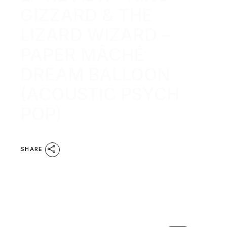
GIZZARD & THE
LIZARD WIZARD –
PAPER MÂCHÉ
DREAM BALLOON
(ACOUSTIC PSYCH
POP)
SHARE