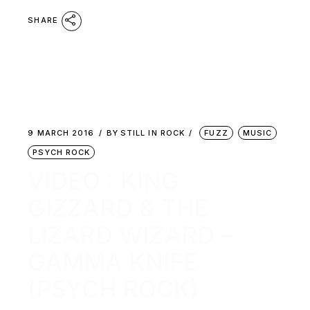
SHARE
9 MARCH 2016
BY
STILL IN ROCK
FUZZ
MUSIC
PSYCH ROCK
VIDEO : KING
GIZZARD & THE
LIZARD WIZARD –
GAMMA KNIFE
(PSYCH ROCK)