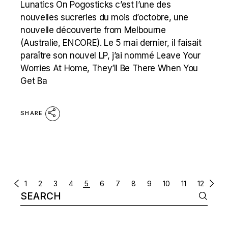
Lunatics On Pogosticks c’est l’une des
nouvelles sucreries du mois d’octobre, une
nouvelle découverte from Melbourne
(Australie, ENCORE). Le 5 mai dernier, il faisait
paraître son nouvel LP, j’ai nommé Leave Your
Worries At Home, They’ll Be There When You
Get Ba
SHARE
POSTS
1
2
3
4
5
6
7
8
9
10
11
12
Search
NAVIGATION
for: