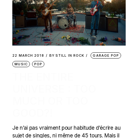
22 MARCH 2018
BY
STILL IN ROCK
GARAGE POP
MUSIC
POP
THE ENTIRE
UNIVERSE : TOO
MUCH OR TOO
GOOD?!
Je n’ai pas vraiment pour habitude d’écrire au
sujet de singles, ni même de 45 tours. Mais il