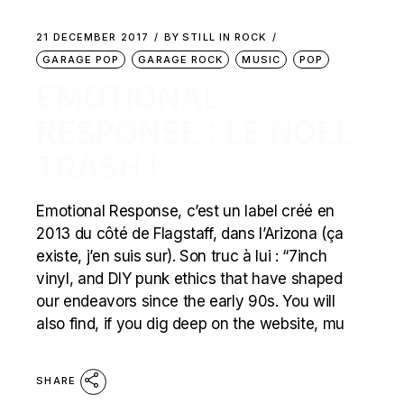
21 DECEMBER 2017
BY
STILL IN ROCK
GARAGE POP
GARAGE ROCK
MUSIC
POP
EMOTIONAL
RESPONSE : LE NOËL
TRASH !
Emotional Response, c’est un label créé en
2013 du côté de Flagstaff, dans l’Arizona (ça
existe, j’en suis sur). Son truc à lui : “7inch
vinyl, and DIY punk ethics that have shaped
our endeavors since the early 90s. You will
also find, if you dig deep on the website, mu
SHARE