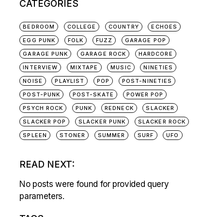
CATEGORIES
BEDROOM
COLLEGE
COUNTRY
ECHOES
EGG PUNK
FOLK
FUZZ
GARAGE POP
GARAGE PUNK
GARAGE ROCK
HARDCORE
INTERVIEW
MIXTAPE
MUSIC
NINETIES
NOISE
PLAYLIST
POP
POST-NINETIES
POST-PUNK
POST-SKATE
POWER POP
PSYCH ROCK
PUNK
REDNECK
SLACKER
SLACKER POP
SLACKER PUNK
SLACKER ROCK
SPLEEN
STONER
SUMMER
SURF
UFO
READ NEXT:
No posts were found for provided query
parameters.