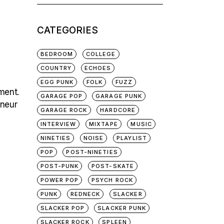
for:
CATEGORIES
BEDROOM
COLLEGE
COUNTRY
ECHOES
EGG PUNK
FOLK
FUZZ
ment.
GARAGE POP
GARAGE PUNK
nneur
GARAGE ROCK
HARDCORE
INTERVIEW
MIXTAPE
MUSIC
NINETIES
NOISE
PLAYLIST
POP
POST-NINETIES
POST-PUNK
POST-SKATE
POWER POP
PSYCH ROCK
PUNK
REDNECK
SLACKER
SLACKER POP
SLACKER PUNK
SLACKER ROCK
SPLEEN