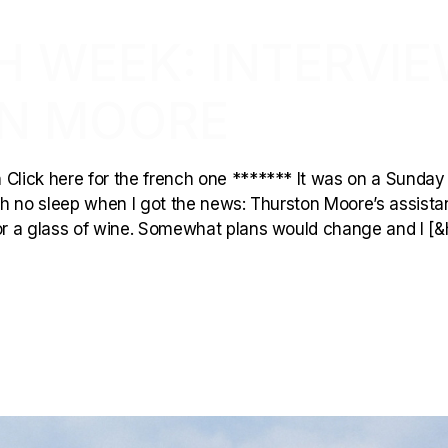
H WEEK: INTERVI
ON MOORE
lick here for the french one ******* It was on a Sunday
h no sleep when I got the news: Thurston Moore’s assista
r a glass of wine. Somewhat plans would change and I [&