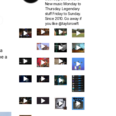
New music Monday to
Thursday. Legendary
stuff Friday to Sunday.
D
Since 2010. Go away if
you like @taylorswift
la
pe a