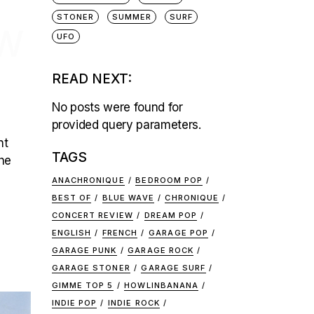
STONER
SUMMER
SURF
EW
UFO
READ NEXT:
No posts were found for
provided query parameters.
nt
TAGS
he
ANACHRONIQUE
BEDROOM POP
BEST OF
BLUE WAVE
CHRONIQUE
CONCERT REVIEW
DREAM POP
ENGLISH
FRENCH
GARAGE POP
GARAGE PUNK
GARAGE ROCK
GARAGE STONER
GARAGE SURF
GIMME TOP 5
HOWLINBANANA
INDIE POP
INDIE ROCK