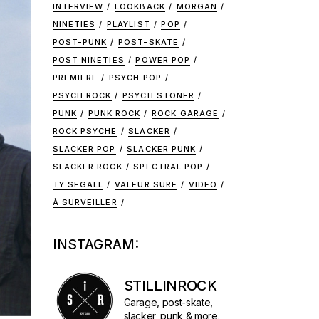
INTERVIEW
LOOKBACK
MORGAN
NINETIES
PLAYLIST
POP
POST-PUNK
POST-SKATE
POST NINETIES
POWER POP
PREMIERE
PSYCH POP
PSYCH ROCK
PSYCH STONER
PUNK
PUNK ROCK
ROCK GARAGE
ROCK PSYCHE
SLACKER
SLACKER POP
SLACKER PUNK
SLACKER ROCK
SPECTRAL POP
TY SEGALL
VALEUR SURE
VIDEO
À SURVEILLER
INSTAGRAM:
STILLINROCK
Garage, post-skate,
slacker, punk & more.