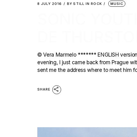
8 JULY 2016
BY
STILL IN ROCK
MUSIC
SONIC YOUT
DE THURST
© Vera Marmelo ******* ENGLISH version C
evening, I just came back from Prague wit
sent me the address where to meet him fo
SHARE