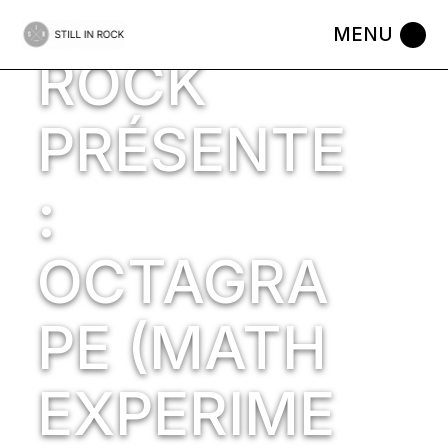
STILL IN
Skip
to
the
ROCK
content
PRÉSENTE
:
OCTAGRA
PE (MATH
EXPERIME