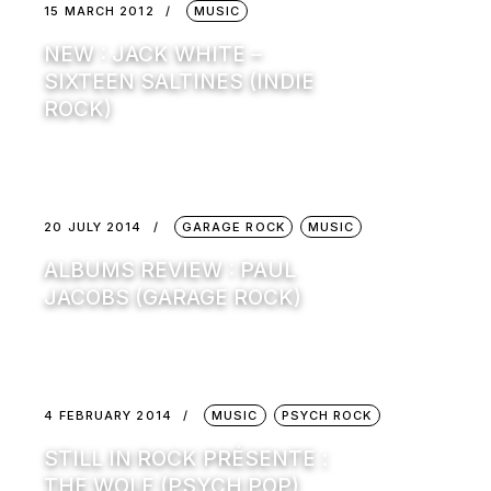
15 MARCH 2012
MUSIC
NEW : JACK WHITE –
SIXTEEN SALTINES (INDIE
ROCK)
20 JULY 2014
GARAGE ROCK
MUSIC
ALBUMS REVIEW : PAUL
JACOBS (GARAGE ROCK)
4 FEBRUARY 2014
MUSIC
PSYCH ROCK
STILL IN ROCK PRÉSENTE :
THE WOLF (PSYCH POP)