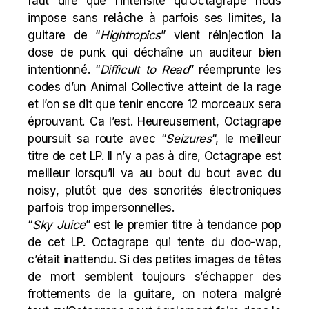
faut dire que l’intensité qu’Octagrape nous
impose sans relâche à parfois ses limites, la
guitare de “
Hightropics
” vient réinjection la
dose de punk qui déchaîne un auditeur bien
intentionné. “
Difficult to Read
” réemprunte les
codes d’un Animal Collective atteint de la rage
et l’on se dit que tenir encore 12 morceaux sera
éprouvant. Ca l’est. Heureusement, Octagrape
poursuit sa route avec “
Seizures
“, le meilleur
titre de cet LP. Il n’y a pas à dire, Octagrape est
meilleur lorsqu’il va au bout du bout avec du
noisy, plutôt que des sonorités électroniques
parfois trop impersonnelles.
“
Sky Juice
” est le premier titre à tendance pop
de cet LP. Octagrape qui tente du doo-wap,
c’était inattendu. Si des petites images de têtes
de mort semblent toujours s’échapper des
frottements de la guitare, on notera malgré