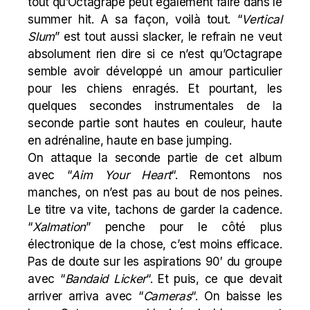
tout qu’Octagrape peut également faire dans le
summer hit. A sa façon, voilà tout. “
Vertical
Slum
” est tout aussi slacker, le refrain ne veut
absolument rien dire si ce n’est qu’Octagrape
semble avoir développé un amour particulier
pour les chiens enragés. Et pourtant, les
quelques secondes instrumentales de la
seconde partie sont hautes en couleur, haute
en adrénaline, haute en base jumping.
On attaque la seconde partie de cet album
avec “
Aim
Your
Heart
“. Remontons nos
manches, on n’est pas au bout de nos peines.
Le titre va vite, tachons de garder la cadence.
“
Xalmation
” penche pour le côté plus
électronique de la chose, c’est moins efficace.
Pas de doute sur les aspirations 90′ du groupe
avec “
Bandaid
Licker
“. Et puis, ce que devait
arriver arriva avec “
Cameras
“. On baisse les