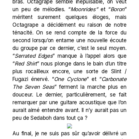
bras. Octagrape semble inépuisable, on veut
un peu de mélodies. “
Moonrides”
et “
Boron
”
méritent surement quelques éloges, mais
Octagrape a décidément eu raison de notre
ténacité. On se rend compte de la force du
second lorsqu’on entame une nouvelle écoute
du groupe par ce dernier, c’est le seul moyen.
“
Serrated
Edges
” manque à l’appel alors que
“
Red
Shirt
” nous plonge dans le bain d’un titre
plus rocailleux encore, une sorte de Slint /
Fugazi énervé. “
One
Cyclone
” et “
Carbonate
The Seven Seas
” ferment la marche plus en
douceur. Le dernier, particulièrement, se fait
remarquer par une guitare acoustique que l’on
aurait aimé entendre avant. Il n’y aurait pas un
peu de Sedaboh dans tout ça ?
Au final, je ne suis pas sûr qu’avoir délivré un