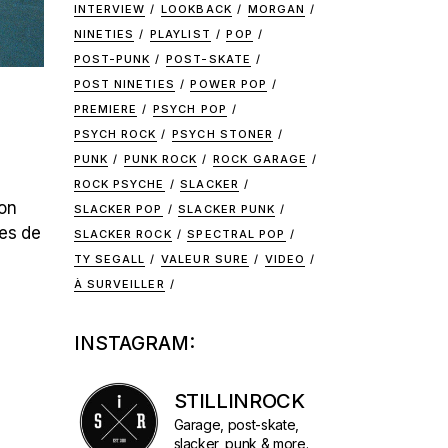
INTERVIEW
LOOKBACK
MORGAN
NINETIES
PLAYLIST
POP
POST-PUNK
POST-SKATE
POST NINETIES
POWER POP
PREMIERE
PSYCH POP
PSYCH ROCK
PSYCH STONER
PUNK
PUNK ROCK
ROCK GARAGE
ROCK PSYCHE
SLACKER
son
SLACKER POP
SLACKER PUNK
les de
SLACKER ROCK
SPECTRAL POP
TY SEGALL
VALEUR SURE
VIDEO
À SURVEILLER
INSTAGRAM:
STILLINROCK
Garage, post-skate,
slacker, punk & more.