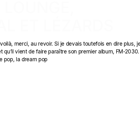
: LOUNGE,
AL ET LÉZARDS
là, merci, au revoir. Si je devais toutefois en dire plus, j
d et qu’il vient de faire paraître son premier album, FM-2030.
die pop, la dream pop