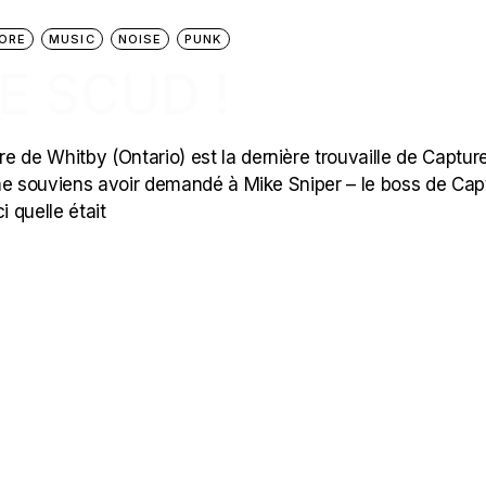
ORE
MUSIC
NOISE
PUNK
E SCUD !
re de Whitby (Ontario) est la dernière trouvaille de Captur
e me souviens avoir demandé à Mike Sniper – le boss de Ca
i quelle était