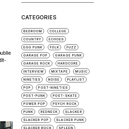
for:
CATEGORIES
BEDROOM
COLLEGE
COUNTRY
ECHOES
EGG PUNK
FOLK
FUZZ
oublie
GARAGE POP
GARAGE PUNK
it-
GARAGE ROCK
HARDCORE
INTERVIEW
MIXTAPE
MUSIC
NINETIES
NOISE
PLAYLIST
POP
POST-NINETIES
POST-PUNK
POST-SKATE
POWER POP
PSYCH ROCK
PUNK
REDNECK
SLACKER
SLACKER POP
SLACKER PUNK
SLACKER ROCK
SPLEEN