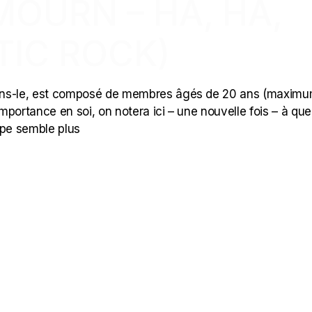
MOURN – HA, HA,
TIC ROCK)
ons-le, est composé de membres âgés de 20 ans (maximum
portance en soi, on notera ici – une nouvelle fois – à que
upe semble plus