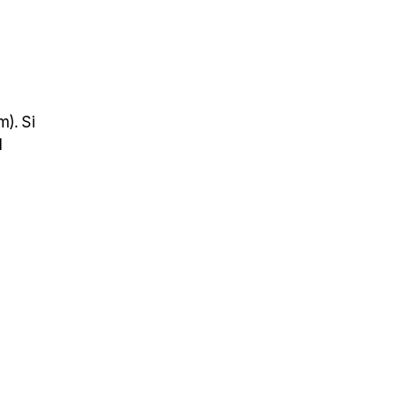
). Si
l