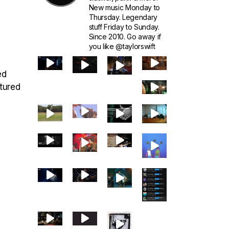
New music Monday to
Thursday. Legendary
stuff Friday to Sunday.
Since 2010. Go away if
you like @taylorswift
ed
ptured