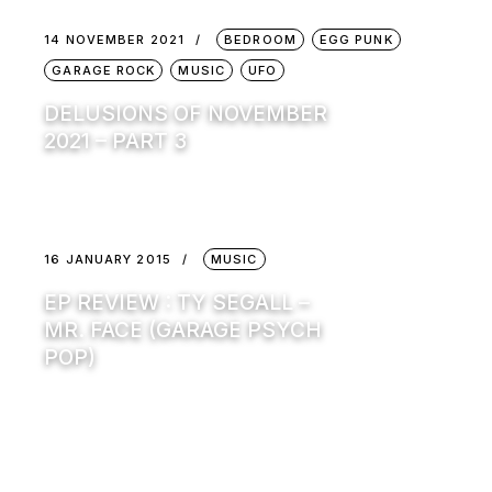
14 NOVEMBER 2021
BEDROOM
EGG PUNK
GARAGE ROCK
MUSIC
UFO
DELUSIONS OF NOVEMBER
2021 – PART 3
16 JANUARY 2015
MUSIC
EP REVIEW : TY SEGALL –
MR. FACE (GARAGE PSYCH
POP)