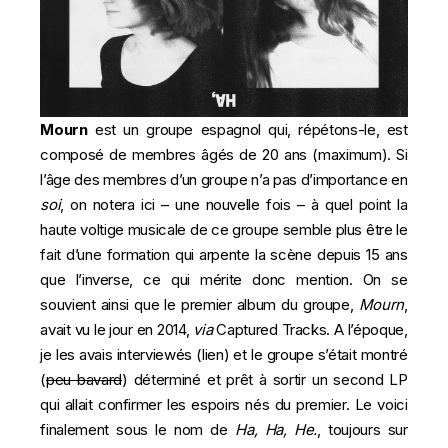
Mourn
est un groupe espagnol qui, répétons-le, est
composé de membres âgés de 20 ans (maximum). Si
l’âge des membres d’un groupe n’a pas d’importance en
soi
, on notera ici – une nouvelle fois – à quel point la
haute voltige musicale de ce groupe semble plus être le
fait d’une formation qui arpente la scène depuis 15 ans
que l’inverse, ce qui mérite donc mention. On se
souvient ainsi que le premier album du groupe,
Mourn
,
avait vu le jour en 2014,
via
Captured Tracks. A l’époque,
je les avais interviewés (
lien
) et le groupe s’était montré
(
peu bavard
) déterminé et prêt à sortir un second LP
qui allait confirmer les espoirs nés du premier. Le voici
finalement sous le nom de
Ha, Ha, He.
, toujours sur