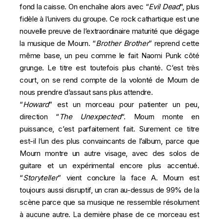
fond la caisse. On enchaîne alors avec “
Evil
Dead
“, plus
fidèle à l’univers du groupe. Ce rock cathartique est une
nouvelle preuve de l’extraordinaire maturité que dégage
la musique de Mourn. “
Brother Brother
” reprend cette
même base, un peu comme le fait Naomi Punk côté
grunge. Le titre est toutefois plus chanté. C’est très
court, on se rend compte de la volonté de Mourn de
nous prendre d’assaut sans plus attendre.
“
Howard
” est un morceau pour patienter un peu,
direction “
The
Unexpected
“. Mourn monte en
puissance, c’est parfaitement fait. Surement ce titre
est-il l’un des plus convaincants de l’album, parce que
Mourn montre un autre visage, avec des solos de
guitare et un expérimental encore plus accentué.
“
Storyteller
” vient conclure la face A. Mourn est
toujours aussi disruptif, un cran au-dessus de 99% de la
scène parce que sa musique ne ressemble résolument
à aucune autre. La dernière phase de ce morceau est