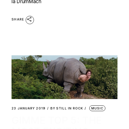
la DrumMach
SHARE
23 JANUARY 2019
BY
STILL IN ROCK
MUSIC
GIMME TOP 5: THE