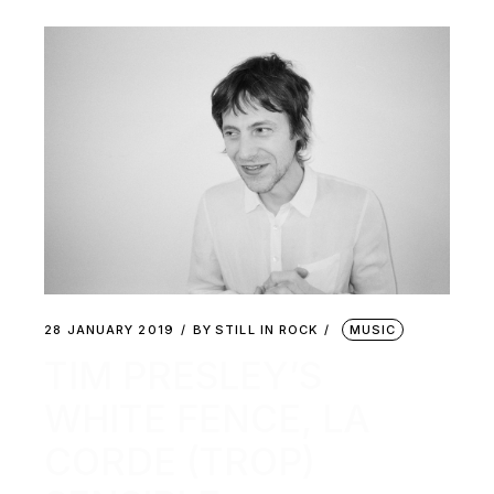
28 JANUARY 2019
BY
STILL IN ROCK
MUSIC
TIM PRESLEY’S
WHITE FENCE, LA
CORDE (TROP)