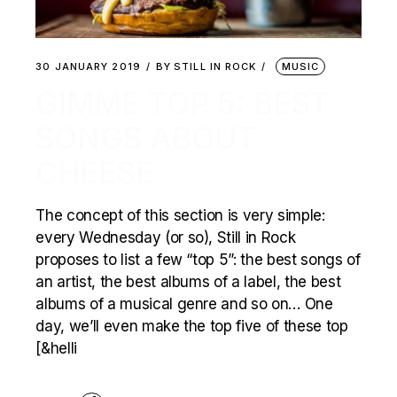
30 JANUARY 2019
BY
STILL IN ROCK
MUSIC
GIMME TOP 5: BEST
SONGS ABOUT
CHEESE
The concept of this section is very simple:
every Wednesday (or so), Still in Rock
proposes to list a few “top 5”: the best songs of
an artist, the best albums of a label, the best
albums of a musical genre and so on… One
day, we’ll even make the top five of these top
[&helli