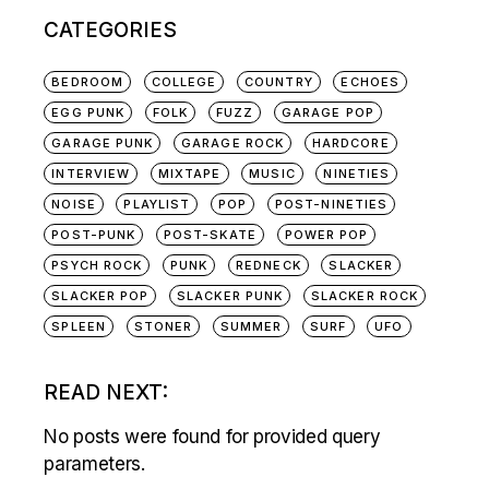
CATEGORIES
BEDROOM
COLLEGE
COUNTRY
ECHOES
EGG PUNK
FOLK
FUZZ
GARAGE POP
GARAGE PUNK
GARAGE ROCK
HARDCORE
INTERVIEW
MIXTAPE
MUSIC
NINETIES
NOISE
PLAYLIST
POP
POST-NINETIES
POST-PUNK
POST-SKATE
POWER POP
PSYCH ROCK
PUNK
REDNECK
SLACKER
SLACKER POP
SLACKER PUNK
SLACKER ROCK
SPLEEN
STONER
SUMMER
SURF
UFO
READ NEXT:
No posts were found for provided query
parameters.