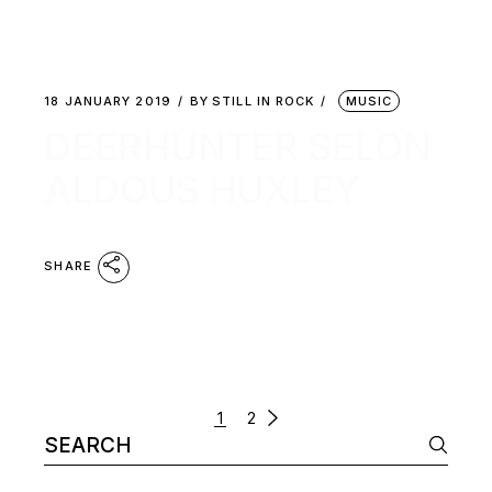
18 JANUARY 2019
BY
STILL IN ROCK
MUSIC
DEERHUNTER SELON
ALDOUS HUXLEY
SHARE
POSTS
1
2
Search
NAVIGATION
for: