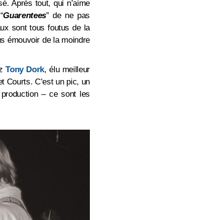
é. Après tout, qui n’aime
t
“
Guarentees
” de ne pas
aux sont tous foutus de la
ous émouvoir de la moindre
ez
Tony Dork
, élu meilleur
t Courts. C’est un pic, un
production – ce sont les