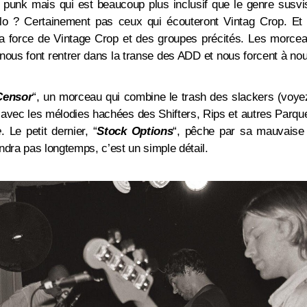
 punk mais qui est beaucoup plus inclusif que le genre susvis
élo ? Certainement pas ceux qui écouteront Vintag Crop. E
t la force de Vintage Crop et des groupes précités. Les morce
 nous font rentrer dans la transe des ADD et nous forcent à n
Censor
“, un morceau qui combine le trash des slackers (voy
 avec les mélodies hachées des Shifters, Rips et autres Parque
e
. Le petit dernier,
“
Stock Options
“, pêche par sa mauvaise 
endra pas longtemps, c’est un simple détail.