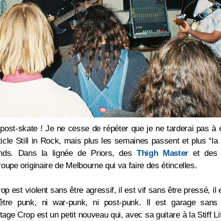
u post-skate ! Je ne cesse de répéter que je ne tarderai pas à é
article Still in Rock, mais plus les semaines passent et plus “
tends. Dans la lignée de Priors, des
Thigh Master
et de
roupe originaire de Melbourne qui va faire des étincelles.
p est violent sans être agressif, il est vif sans être pressé, il 
tre punk, ni war-punk, ni post-punk. Il est garage sans êt
ntage Crop est un petit nouveau qui, avec sa guitare à la S
tiff 