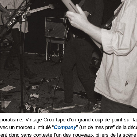
orporatisme, Vintage Crop tape d’un grand coup de point sur la
vec un morceau intitulé “
Company
” (un de mes pref’ de la déc
ent donc sans conteste l’un des nouveaux piliers de la scène 