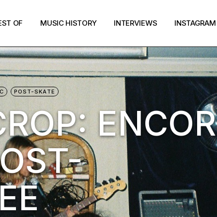
EST OF
MUSIC HISTORY
INTERVIEWS
INSTAGRAM
C
POST-SKATE
CROP: ENCOR
POST-
EE