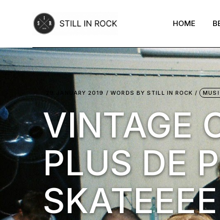
Skip
to
the
HOME
B
content
29 JANUARY 2019
WORDS BY
STILL IN ROCK
MUSI
VINTAGE 
PLUS DE 
SKATEEEE