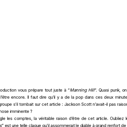
oduction vous prépare tout juste à “
Manning Hill
“. Quasi punk, o
l’être encore. Il faut dire qu’il y a de la pop dans ces deux minu
roupe s’il tombait sur cet article :
Jackson Scott
n’avait-il pas raiso
 chose imminente ?
ègle les comptes, la véritable raison d’être de cet article. Oubliez 
s
” est une telle claque qu’il assommerait le diable à grand renfort de 