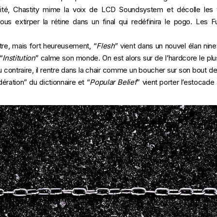
tensité, Chastity mime la voix de LCD Soundsystem et décolle l
us extirper la rétine dans un final qui redéfinira le pogo. Les Fug
ettre, mais fort heureusement, “
Flesh
” vient dans un nouvel élan nin
“
Institution
” calme son monde. On est alors sur de l’hardcore le plus
u contraire, il rentre dans la chair comme un boucher sur son bout d
ration” du dictionnaire et “
Popular
Belief
” vient porter l’estocad