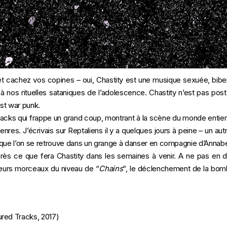
t cachez vos copines – oui, Chastity est une musique sexuée, biber
à nos rituelles sataniques de l’adolescence. Chastity n’est pas post-
est war punk.
acks qui frappe un grand coup, montrant à la scène du monde entier qu
enres. J’écrivais sur Reptaliens il y a quelques jours à peine – un aut
 que l’on se retrouve dans un grange à danser en compagnie d’Annabe
s près ce que fera Chastity dans les semaines à venir. A ne pas en d
usieurs morceaux du niveau de “
Chains
“, le déclenchement de la bom
red Tracks, 2017)