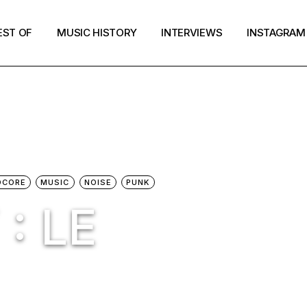
EST OF
MUSIC HISTORY
INTERVIEWS
INSTAGRAM
DCORE
MUSIC
NOISE
PUNK
: LE