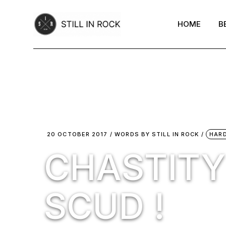
Skip
to
the
HOME
B
content
20 OCTOBER 2017
WORDS BY
STILL IN ROCK
HAR
CHASTITY 
SCUD !