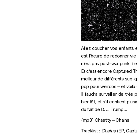
Allez coucher vos enfants e
est l’heure de redonner vie 
n’est pas post-war punk, il 
Et c’est encore Captured Tr
meilleur de différents sub-g
pop pour weirdos – et voilà
Il faudra surveiller de trè
bientôt, et s’il contient pl
du fait de D. J. Trump…
(mp3)
Chastity – Chains
Tracklist
:
Chains
(EP, Captu