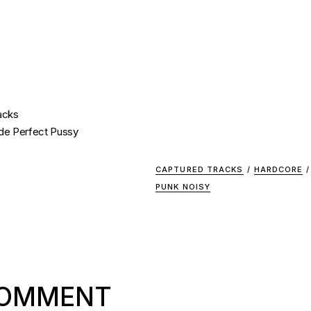
acks
e de Perfect Pussy
CAPTURED TRACKS
/
HARDCORE
/
PUNK NOISY
COMMENT