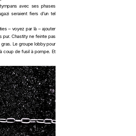
es tympans avec ses phases
azi seraient fiers d’un tel
eties –
voyez par là
– ajouter
 pur. Chastity ne feinte pas
e gras. Le groupe lobby pour
e à coup de
fusil à pompe
. Et