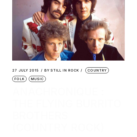
27 JULY 2015
BY
STILL IN ROCK
COUNTRY
FOLK
MUSIC
ANACHRONIQUE :
THE FLYING BURRITO
BROTHERS
(COUNTRY ROCK)