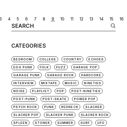
POSTS
3
4
5
6
7
8
9
10
11
12
13
14
15
16
Search
NAVIGATION
for:
CATEGORIES
BEDROOM
COLLEGE
COUNTRY
ECHOES
EGG PUNK
FOLK
FUZZ
GARAGE POP
GARAGE PUNK
GARAGE ROCK
HARDCORE
INTERVIEW
MIXTAPE
MUSIC
NINETIES
NOISE
PLAYLIST
POP
POST-NINETIES
POST-PUNK
POST-SKATE
POWER POP
PSYCH ROCK
PUNK
REDNECK
SLACKER
SLACKER POP
SLACKER PUNK
SLACKER ROCK
SPLEEN
STONER
SUMMER
SURF
UFO