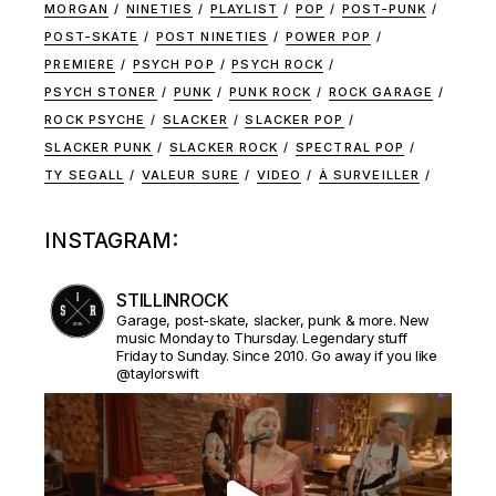
MORGAN
NINETIES
PLAYLIST
POP
POST-PUNK
POST-SKATE
POST NINETIES
POWER POP
PREMIERE
PSYCH POP
PSYCH ROCK
PSYCH STONER
PUNK
PUNK ROCK
ROCK GARAGE
ROCK PSYCHE
SLACKER
SLACKER POP
SLACKER PUNK
SLACKER ROCK
SPECTRAL POP
TY SEGALL
VALEUR SURE
VIDEO
À SURVEILLER
INSTAGRAM:
STILLINROCK
Garage, post-skate, slacker, punk & more. New
music Monday to Thursday. Legendary stuff
Friday to Sunday. Since 2010. Go away if you like
@taylorswift