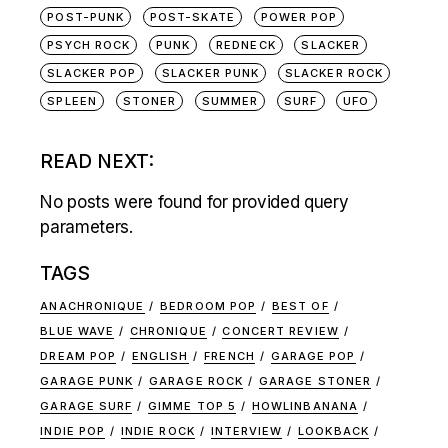
POST-PUNK
POST-SKATE
POWER POP
PSYCH ROCK
PUNK
REDNECK
SLACKER
SLACKER POP
SLACKER PUNK
SLACKER ROCK
SPLEEN
STONER
SUMMER
SURF
UFO
READ NEXT:
No posts were found for provided query
parameters.
TAGS
ANACHRONIQUE
BEDROOM POP
BEST OF
BLUE WAVE
CHRONIQUE
CONCERT REVIEW
DREAM POP
ENGLISH
FRENCH
GARAGE POP
GARAGE PUNK
GARAGE ROCK
GARAGE STONER
GARAGE SURF
GIMME TOP 5
HOWLINBANANA
INDIE POP
INDIE ROCK
INTERVIEW
LOOKBACK