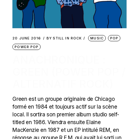
20 JUNE 2016
BY
STILL IN ROCK
MUSIC
POP
POWER POP
ANACHRONIQUE :
GREEN (POWER POP /
ALTERNATIF ROCK)
Green est un groupe originaire de Chicago
formé en 1984 et toujours actif sur la scène
local. Il sortira son premier album studio self-
titled en 1986. Viendra ensuite Elaine
MacKenzie en 1987 et un EP intitulé REM, en
réponse au groupe R.E.M. qui avait lui sorti un