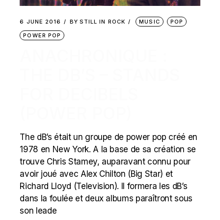
6 JUNE 2016
BY
STILL IN ROCK
MUSIC
POP
POWER POP
ANACHRONIQUE :
THE DB’S – STANDS
FOR DECIBELS
(POWER POP)
The dB’s était un groupe de power pop créé en
1978 en New York. A la base de sa création se
trouve Chris Stamey, auparavant connu pour
avoir joué avec Alex Chilton (Big Star) et
Richard Lloyd (Television). Il formera les dB’s
dans la foulée et deux albums paraîtront sous
son leade