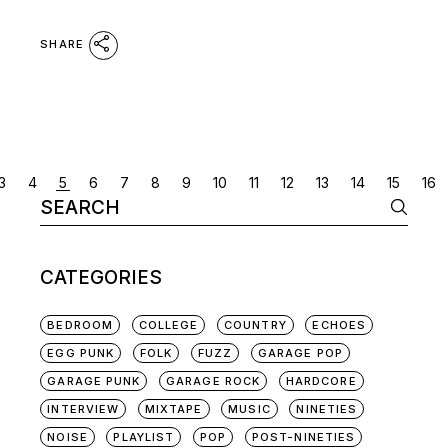
SHARE
POSTS
3
4
5
6
7
8
9
10
11
12
13
14
15
16
Search
NAVIGATION
for:
CATEGORIES
BEDROOM
COLLEGE
COUNTRY
ECHOES
EGG PUNK
FOLK
FUZZ
GARAGE POP
GARAGE PUNK
GARAGE ROCK
HARDCORE
INTERVIEW
MIXTAPE
MUSIC
NINETIES
NOISE
PLAYLIST
POP
POST-NINETIES