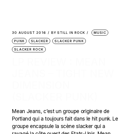
30 AUGUST 2016
BY
STILL IN ROCK
MUSIC
PUNK
SLACKER
SLACKER PUNK
SLACKER ROCK
LP REVIEW : MEAN
JEANS – TIGHT NEW
DIMENSION
(SLACKER PUNK)
Mean Jeans, c’est un groupe originaire de
Portland qui a toujours fait dans le hit punk. Le
groupe encapsule la scène slacker qui a
ravagé la côte ouest des Etats-Unis. Mean