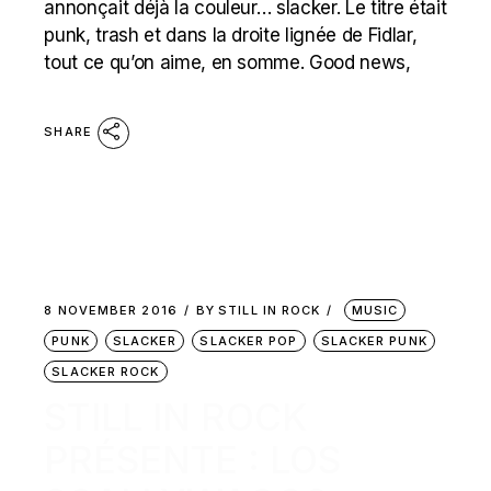
annonçait déjà la couleur… slacker. Le titre était
punk, trash et dans la droite lignée de Fidlar,
tout ce qu’on aime, en somme. Good news,
SHARE
8 NOVEMBER 2016
BY
STILL IN ROCK
MUSIC
PUNK
SLACKER
SLACKER POP
SLACKER PUNK
SLACKER ROCK
STILL IN ROCK
PRÉSENTE : LOS