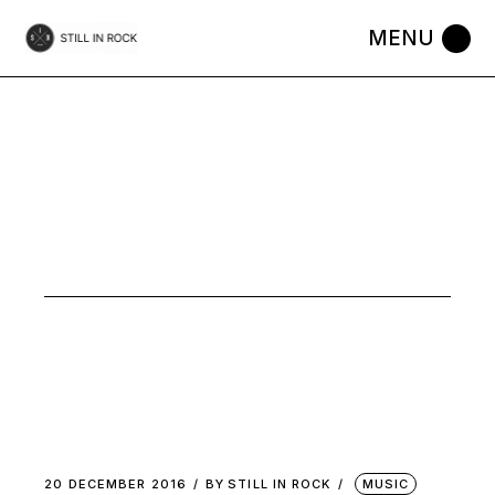
Skip
to
the
content
SLACKER
ROCK
20 DECEMBER 2016
BY
STILL IN ROCK
MUSIC