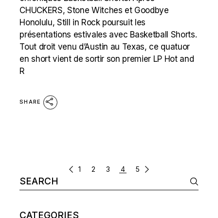
CHUCKERS, Stone Witches et Goodbye
Honolulu, Still in Rock poursuit les
présentations estivales avec Basketball Shorts.
Tout droit venu d’Austin au Texas, ce quatuor
en short vient de sortir son premier LP Hot and
R
SHARE
POSTS
1
2
3
4
5
Search
NAVIGATION
for:
CATEGORIES