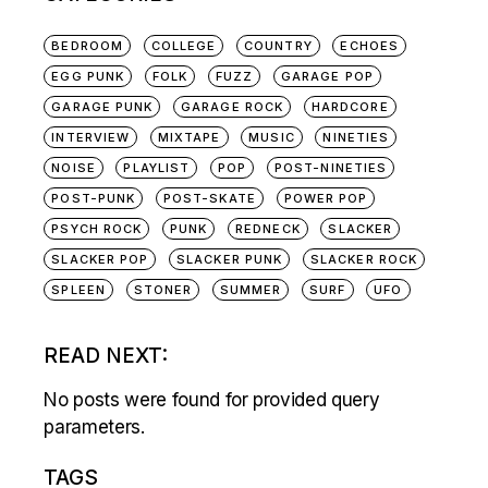
BEDROOM
COLLEGE
COUNTRY
ECHOES
EGG PUNK
FOLK
FUZZ
GARAGE POP
GARAGE PUNK
GARAGE ROCK
HARDCORE
INTERVIEW
MIXTAPE
MUSIC
NINETIES
NOISE
PLAYLIST
POP
POST-NINETIES
POST-PUNK
POST-SKATE
POWER POP
PSYCH ROCK
PUNK
REDNECK
SLACKER
SLACKER POP
SLACKER PUNK
SLACKER ROCK
SPLEEN
STONER
SUMMER
SURF
UFO
READ NEXT:
No posts were found for provided query
parameters.
TAGS