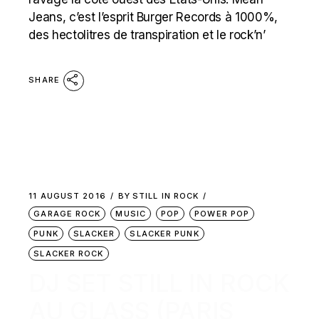
Jeans, c’est l’esprit Burger Records à 1000%,
des hectolitres de transpiration et le rock’n’
SHARE
11 AUGUST 2016
BY
STILL IN ROCK
GARAGE ROCK
MUSIC
POP
POWER POP
PUNK
SLACKER
SLACKER PUNK
SLACKER ROCK
DJ SET STILL IN ROCK
AU GLASS (PARIS