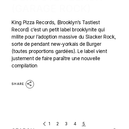
(GARAGE ROCK)
King Pizza Records, (Brooklyn’s Tastiest
Record) c’est un petit label brooklynite qui
milite pour l’adoption massive du Slacker Rock,
sorte de pendant new-yorkais de Burger
(toutes proportions gardées). Le label vient
justement de faire paraître une nouvelle
compilation
SHARE
POSTS
1
2
3
4
5