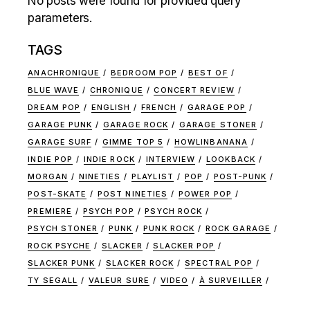
No posts were found for provided query
parameters.
TAGS
ANACHRONIQUE
BEDROOM POP
BEST OF
BLUE WAVE
CHRONIQUE
CONCERT REVIEW
DREAM POP
ENGLISH
FRENCH
GARAGE POP
GARAGE PUNK
GARAGE ROCK
GARAGE STONER
GARAGE SURF
GIMME TOP 5
HOWLINBANANA
INDIE POP
INDIE ROCK
INTERVIEW
LOOKBACK
MORGAN
NINETIES
PLAYLIST
POP
POST-PUNK
POST-SKATE
POST NINETIES
POWER POP
PREMIERE
PSYCH POP
PSYCH ROCK
PSYCH STONER
PUNK
PUNK ROCK
ROCK GARAGE
ROCK PSYCHE
SLACKER
SLACKER POP
SLACKER PUNK
SLACKER ROCK
SPECTRAL POP
TY SEGALL
VALEUR SURE
VIDEO
À SURVEILLER