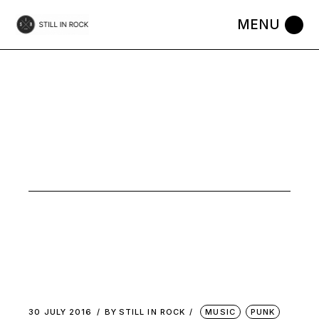
Skip
to
the
content
SLACKER
ROCK
30 JULY 2016
BY
STILL IN ROCK
MUSIC
PUNK