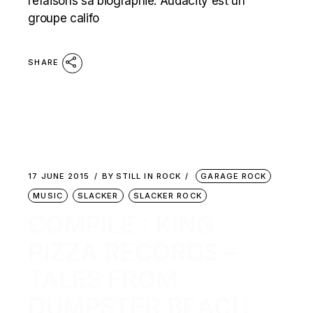
refaisons sa biographie. Audacity est un
groupe califo
SHARE
17 JUNE 2015
BY
STILL IN ROCK
GARAGE ROCK
MUSIC
SLACKER
SLACKER ROCK
COMPILE : KING
PIZZA RECORDS –
TALES FROM
DUMPSTER BEACH