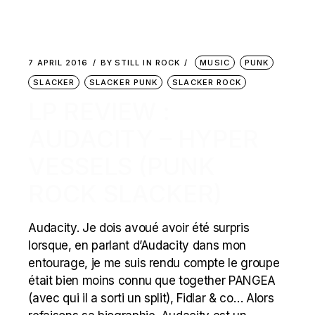
7 APRIL 2016
BY
STILL IN ROCK
MUSIC
PUNK
SLACKER
SLACKER PUNK
SLACKER ROCK
LP REVIEW :
AUDACITY – HYPER
VESSELS (PUNK
ROCK SLACKER)
Audacity. Je dois avoué avoir été surpris
lorsque, en parlant d’Audacity dans mon
entourage, je me suis rendu compte le groupe
était bien moins connu que together PANGEA
(avec qui il a sorti un split), Fidlar & co… Alors