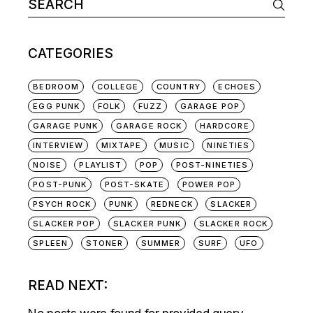
Search
NAVIGATION
for:
CATEGORIES
BEDROOM
COLLEGE
COUNTRY
ECHOES
EGG PUNK
FOLK
FUZZ
GARAGE POP
GARAGE PUNK
GARAGE ROCK
HARDCORE
INTERVIEW
MIXTAPE
MUSIC
NINETIES
NOISE
PLAYLIST
POP
POST-NINETIES
POST-PUNK
POST-SKATE
POWER POP
PSYCH ROCK
PUNK
REDNECK
SLACKER
SLACKER POP
SLACKER PUNK
SLACKER ROCK
SPLEEN
STONER
SUMMER
SURF
UFO
READ NEXT: