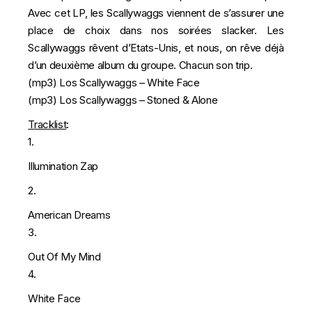
Avec cet LP, les Scallywaggs viennent de s’assurer une
place de choix dans nos soirées slacker. Les
Scallywaggs rêvent d’Etats-Unis, et nous, on rêve déjà
d’un deuxième album du groupe. Chacun son trip.
(mp3)
Los Scallywaggs – White Face
(mp3)
Los Scallywaggs – Stoned & Alone
Tracklist
:
1.
Illumination Zap
2.
American Dreams
3.
Out Of My Mind
4.
White Face