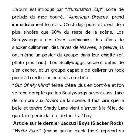
L’album est introduit par “
Illumination Zap
“, sorte de
prélude du mec bourré. “
American Dreams
” prend
immédiatement le relais. C’est déjà punk et c’est déjà
plus sincère que 90% du reste de la scène. Los
Scallywaggs a des rêves américains, des rêves de
slacker californien, des rêves de Wavves, la preuve, ils
ont même un poster du groupe dans leur chiotte (cf.
photo plus haut). Los Scallywaggs seraient bêtes de
s’en cacher, et un groupe capable de délivrer un rock
piqué à la redbull ne peut pas être bête.
“
Out Of My Mind
” feinte d’être plus en contrôle et l’on
se rend compte que les Scallywaggs savent aussi faire
de l’ombre aux
lovers
de la scène. Il faut dire que la
belle et tendre
Shady Lane
vient d’arriver à la fête, de
quoi faire perdre la tête de tout frat’ boy.
Article sur le dernier Jaccuzi Boys (Slacker Rock)
“
White Face
” (mieux qu’une black face) reprend sa