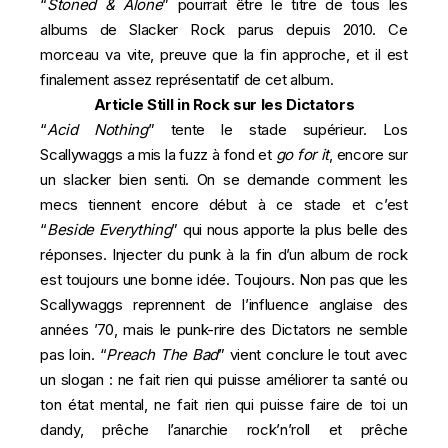
“
Stoned & Alone
” pourrait être le titre de tous les
albums de Slacker Rock parus depuis 2010. Ce
morceau va vite, preuve que la fin approche, et il est
finalement assez représentatif de cet album.
Article Still in Rock sur les Dictators
“
Acid Nothing
” tente le stade supérieur. Los
Scallywaggs a mis la fuzz à fond et
go for it
, encore sur
un slacker bien senti. On se demande comment les
mecs tiennent encore début à ce stade et c’est
“
Beside Everything
” qui nous apporte la plus belle des
réponses. Injecter du punk à la fin d’un album de rock
est toujours une bonne idée. Toujours. Non pas que les
Scallywaggs reprennent de l’influence anglaise des
années ’70, mais le punk-rire des Dictators ne semble
pas loin. “
Preach The Bad
” vient conclure le tout avec
un slogan : ne fait rien qui puisse améliorer ta santé ou
ton état mental, ne fait rien qui puisse faire de toi un
dandy, prêche l’anarchie rock’n’roll et prêche