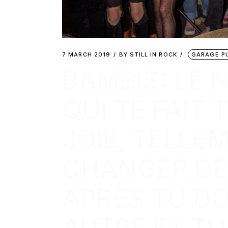
7 MARCH 2019
BY
STILL IN ROCK
GARAGE P
BAMBIS: LE
QUI TE FAIT
JOIE, TELLE
CHANGER DE
APRÈS TU DO
AUTRE ET TU