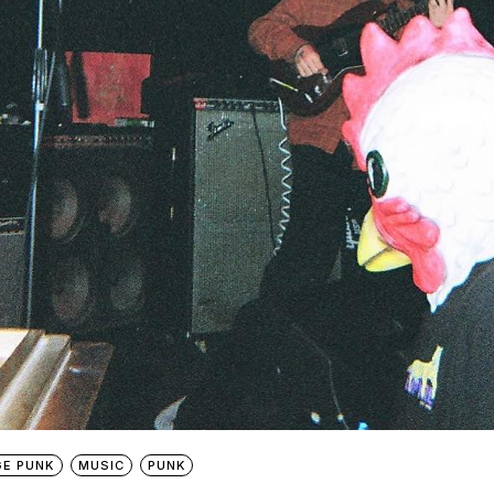
E PUNK
MUSIC
PUNK