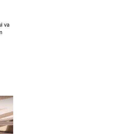
ui va
m