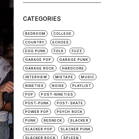
for:
CATEGORIES
BEDROOM
COLLEGE
COUNTRY
ECHOES
EGG PUNK
FOLK
FUZZ
GARAGE POP
GARAGE PUNK
GARAGE ROCK
HARDCORE
INTERVIEW
MIXTAPE
MUSIC
NINETIES
NOISE
PLAYLIST
POP
POST-NINETIES
POST-PUNK
POST-SKATE
POWER POP
PSYCH ROCK
PUNK
REDNECK
SLACKER
SLACKER POP
SLACKER PUNK
SLACKER ROCK
SPLEEN