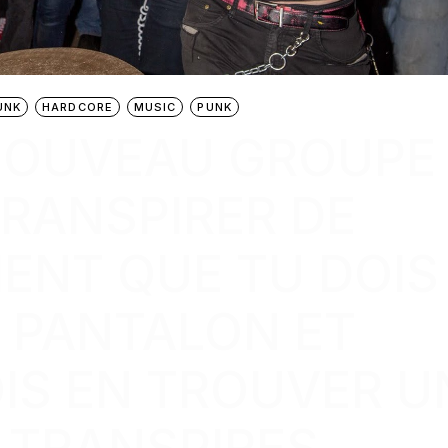
UNK
HARDCORE
MUSIC
PUNK
 NOUVEAU GROUPE
 TRANSPIRER DE
MENT QUE TU DOIS
 PANTALON ET
IS EN TROUVER U
 TRANSPIRES