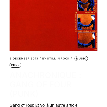
9 DECEMBER 2013
BY
STILL IN ROCK
MUSIC
PUNK
ANACHRONIQUE :
GANG OF FOUR
(PUNK)
Gang of Four. Et voilà un autre article