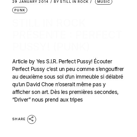
29 JANUARY 2014
BY
STILL IN ROCK
MUSIC
PUNK
STILL IN ROCK
PRÉSENTE : PERFECT
PUSSY! (PUNK)
Article by Yes S.I.R. Perfect Pussy! Écouter
Perfect Pussy c’est un peu comme s’engouffrer
au deuxième sous sol d’un immeuble si délabré
qu’un David Choe n’oserait même pas y
afficher son art. Dès les premières secondes,
“Driver” nous prend aux tripes
SHARE