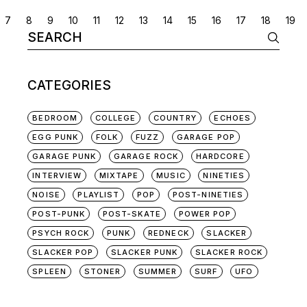
POSTS
7
8
9
10
11
12
13
14
15
16
17
18
19
Search
NAVIGATION
for:
CATEGORIES
BEDROOM
COLLEGE
COUNTRY
ECHOES
EGG PUNK
FOLK
FUZZ
GARAGE POP
GARAGE PUNK
GARAGE ROCK
HARDCORE
INTERVIEW
MIXTAPE
MUSIC
NINETIES
NOISE
PLAYLIST
POP
POST-NINETIES
POST-PUNK
POST-SKATE
POWER POP
PSYCH ROCK
PUNK
REDNECK
SLACKER
SLACKER POP
SLACKER PUNK
SLACKER ROCK
SPLEEN
STONER
SUMMER
SURF
UFO