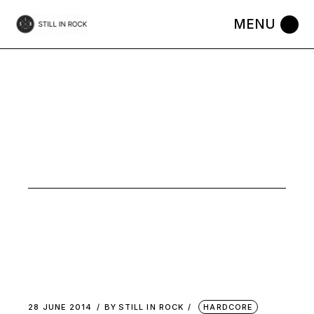
Skip
to
the
content
PUNK
28 JUNE 2014
BY
STILL IN ROCK
HARDCORE