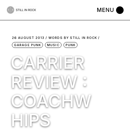
Skip
to
the
content
26 AUGUST 2013
WORDS BY
STILL IN ROCK
GARAGE PUNK
MUSIC
PUNK
CARRIER
REVIEW :
COACHW
HIPS