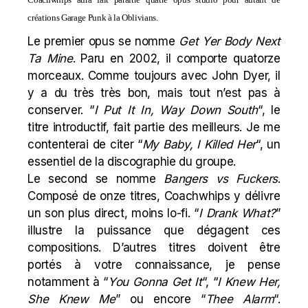
créations Garage Punk à la
Oblivians
.
Le premier opus se nomme
Get Yer Body Next
Ta Mine
. Paru en 2002, il comporte quatorze
morceaux. Comme toujours avec John Dyer, il
y a du très très bon, mais tout n’est pas à
conserver. “
I Put It In, Way Down South
“, le
titre introductif, fait partie des meilleurs. Je me
contenterai de citer “
My Baby, I Killed Her
“, un
essentiel de la discographie du groupe.
Le second se nomme
Bangers vs Fuckers
.
Composé de onze titres, Coachwhips y délivre
un son plus direct, moins lo-fi. “
I Drank What?
”
illustre la puissance que dégagent ces
compositions. D’autres titres doivent être
portés à votre connaissance, je pense
notamment à “
You Gonna Get It
“, “
I Knew Her,
She Knew Me
” ou encore “
Thee Alarm
“.