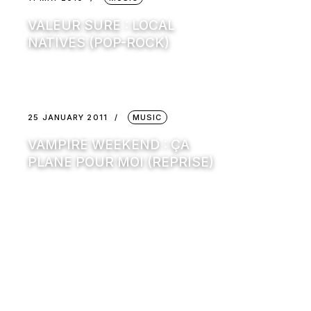
VALEUR SURE : LOCAL
NATIVES (POP-ROCK)
25 JANUARY 2011
MUSIC
VAMPIRE WEEKEND : ÇA
PLANE POUR MOI (REPRISE)