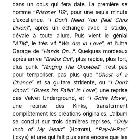
dans un opus qui fera date. La première se
nomme “
Prisoner 119
“, pour une seule minute
d’excellence. “
I Don’t Need You (feat Chris
Dixon)
“, après un échange avec le studio,
dévale à toute allure. Puis vient le génial
“
ATM
“, le très vif “
We Are In Love
“, et l’ultra
Garage de “
Hands On…
“. Quelques morceaux
après arrive “
Brains Out
“, plus rapide, plus fort,
plus punk. “
Ringing The Chowbell
” n’est pas
pour temporiser, pas plus que “
Ghost of a
Chance
” et sa guitare stridente, ou “
I Don’t
Know
“. “
Guess I’m Fallin’ In Love
“, une reprise
des Velvet Underground, et “
I Gotta Move
“,
une reprise des Kinks, transforment
complètement les créations originales. L’album
se conclut sur trois dernières reprises, “
Only
Inch of My Heart
” (Horrors), “
Pay-N-Pac
”
(Ickys) et une qui fait plus sens encore que les