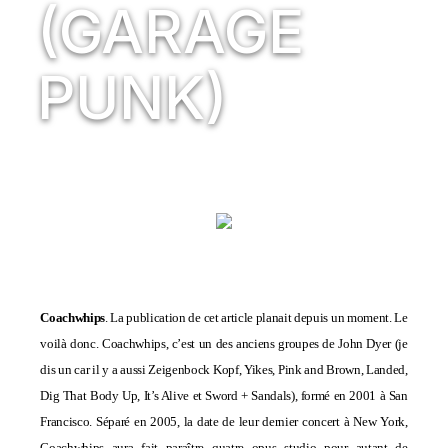
(GARAGE
PUNK)
Coachwhips
. La publication de cet article planait depuis un moment. Le
voilà donc. Coachwhips, c’est un des anciens groupes de John Dyer (je
dis un car il y a aussi Zeigenbock Kopf, Yikes, Pink and Brown, Landed,
Dig That Body Up, It’s Alive et Sword + Sandals), formé en 2001 à San
Francisco. Séparé en 2005, la date de leur dernier concert à New York,
Coachwhips aura fait paraître quatre opus studio pour autant de