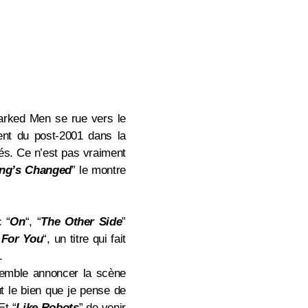
arked Men se rue vers le
ent du post-2001 dans la
és. Ce n’est pas vraiment
ing’s Changed
” le montre
ec
“
On
“,
“
The Other Side
”
 For You
“, un titre qui fait
.
semble annoncer la scène
ut le bien que je pense de
 Et
“
Like Robots
” de venir