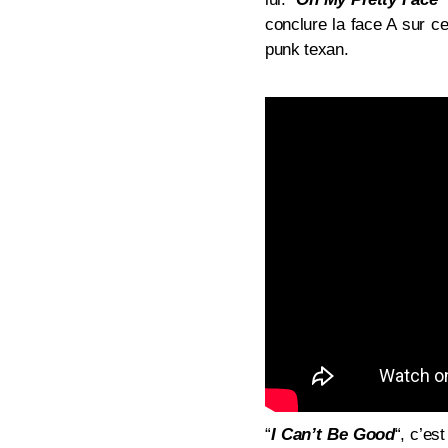
conclure la face A sur c
punk texan.
“
I Can’t Be Good
“, c’es