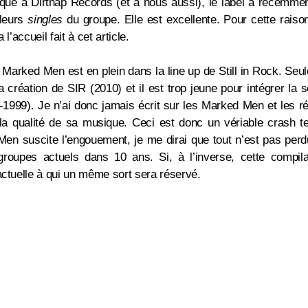
que à Dirtnap Records (et à nous aussi), le label a récemment
lleurs
singles
du groupe. Elle est excellente. Pour cette raison
 l’accueil fait à cet article.
e Marked Men est en plein dans la line up de Still in Rock. Seul
la création de SIR (2010) et il est trop jeune pour intégrer la 
-1999). Je n’ai donc jamais écrit sur les Marked Men et les 
la qualité de sa musique. Ceci est donc un vériable crash t
en suscite l’engouement, je me dirai que tout n’est pas perdu
roupes actuels dans 10 ans. Si, à l’inverse, cette compila
actuelle à qui un même sort sera réservé.