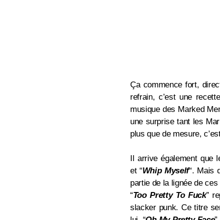
Ça commence fort, direct
refrain, c’est une recet
musique des Marked Men, 
une surprise tant les M
plus que de mesure, c’es
Il arrive également que
et
“
Whip Myself
“.
Mais q
partie de la lignée de ce
“
Too Pretty To Fuck
” r
slacker punk. Ce titre se
lui.
“
Oh My Pretty Face
”