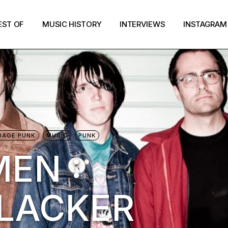
EST OF
MUSIC HISTORY
INTERVIEWS
INSTAGRAM
RAGE PUNK
MUSIC
PUNK
EN :
SLACKER