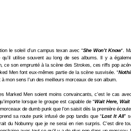
ion le soleil d’un campus texan avec “
She Won’t Know
“. M
te qu’il utilise souvent au long de ses albums.
Il y a égalem
ce son emprunté à la scène des Strokes, ces riffs pop acér
arked Men font eux-mêmes partie de la scène susvisée.
“
Noth
t à mon sens l’un des meilleurs morceaux de son album.
 les Marked Men soient moins convaincants, c’est le cas av
u’importe lorsque le groupe est capable de
“
Wait Here, Wait
s morceaux de dumb punk que l’on saisit dès la première écoute
eprend sa route punk infusé de pop tandis que
“
Lost It All
” 
rait du Nobunny que je ne serai en rien surpris. C’est dire to
 enchaine avec tout ce qu’il y a de plus pop dans un morceau.