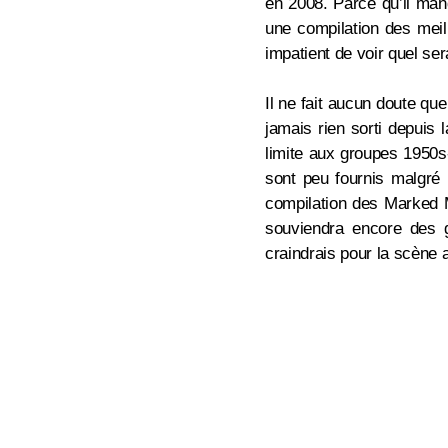
en
2008. Parce qu’il man
une compilation des mei
impatient de voir quel sera
Il ne fait aucun doute qu
jamais rien sorti depuis 
limite aux groupes 1950s
sont peu fournis malgré 
compilation des Marked M
souviendra encore des g
craindrais pour la scène 