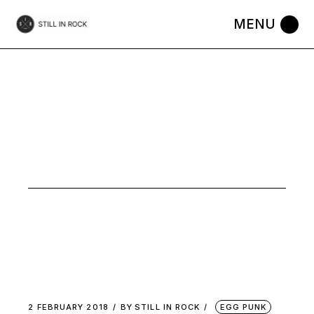
Skip
to
the
content
EGG PUNK
2 FEBRUARY 2018
BY
STILL IN ROCK
EGG PUNK