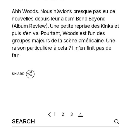
Ahh Woods. Nous n’avions presque pas eu de
nouvelles depuis leur album Bend Beyond
(Album Review). Une petite reprise des Kinks et
puis s’en va. Pourtant, Woods est l’un des
groupes majeurs de la scène américaine. Une
raison particulière à cela ? Il n’en finit pas de
fair
SHARE
POSTS
1
2
3
4
Search
NAVIGATION
for: