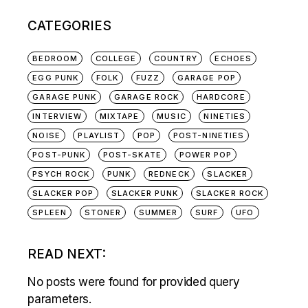
CATEGORIES
BEDROOM
COLLEGE
COUNTRY
ECHOES
EGG PUNK
FOLK
FUZZ
GARAGE POP
GARAGE PUNK
GARAGE ROCK
HARDCORE
INTERVIEW
MIXTAPE
MUSIC
NINETIES
NOISE
PLAYLIST
POP
POST-NINETIES
POST-PUNK
POST-SKATE
POWER POP
PSYCH ROCK
PUNK
REDNECK
SLACKER
SLACKER POP
SLACKER PUNK
SLACKER ROCK
SPLEEN
STONER
SUMMER
SURF
UFO
READ NEXT:
No posts were found for provided query
parameters.