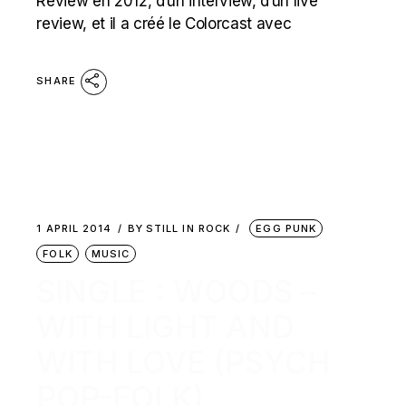
Review en 2012, d’un interview, d’un live
review, et il a créé le Colorcast avec
SHARE
1 APRIL 2014
BY
STILL IN ROCK
EGG PUNK
FOLK
MUSIC
SINGLE : WOODS –
WITH LIGHT AND
WITH LOVE (PSYCH
POP-FOLK)