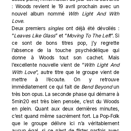
: Woods revient le 19 avril prochain avec un
nouvel album nommé
With Light And With
Love
.
Deux premiers
singles
ont déjà été dévoilés :
“
Leaves Like Glass
” et “
Moving To The Left
“. Si
ce sont de bons titres pop, j’y regrette
l’absence de la touche psychédélique qui
donne à Woods tout son cachet. Mais
l’excellente nouvelle vient de “
With Light And
With Love
“, autre titre que le groupe vient de
mettre à l’écoute. On y retrouve
immédiatement ce qui fait de
Bend Beyond
un
très bon opus. La seconde phase qui démarre à
5min20 est très bien pensée, c’est du Woods
en plein. Quant aux deux dernières minutes,
c’est quand même sacrément fort. La Pop-Folk
que le groupe délivre ici n’a véritablement
aucun égal, si ce n’est de flirter parfois avec