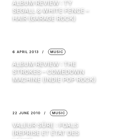
ALBUM REVIEW : TY
SEGALL & WHITE FENCE –
HAIR (GARAGE ROCK)
6 APRIL 2013
MUSIC
ALBUM REVIEW : THE
STROKES – COMEDOWN
MACHINE (INDIE POP ROCK)
22 JUNE 2010
MUSIC
VALEUR SÛRE : FOALS
(REPRISE ET ÉTAT DES