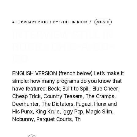
4 FEBRUARY 2016
BY
STILL IN ROCK
MUSIC
INTERVIEW STILL IN
ROCK : CHIC-A-GO-
GO
ENGLISH VERSION (french below) Let’s make it
simple: how many programs do you know that
have featured: Beck, Built to Spill, Blue Cheer,
Cheap Trick, Country Teasers, The Cramps,
Deerhunter, The Dictators, Fugazi, Hunx and
His Punx, King Krule, Iggy Pop, Magic Slim,
Nobunny, Parquet Courts, Th