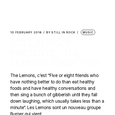
10 FEBRUARY 2016
BY
STILL IN ROCK
MUSIC
STILL IN ROCK
PRÉSENTE : THE
LEMONS (TWEE POP)
The Lemons, c’est “Five or eight friends who
have nothing better to do than eat healthy
foods and have healthy conversations and
then sing a bunch of gibberish until they fall
down laughing, which usually takes less than a
minute“. Les Lemons sont un nouveau groupe
Burger qui vient