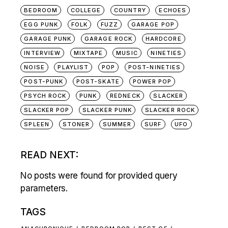
BEDROOM
COLLEGE
COUNTRY
ECHOES
EGG PUNK
FOLK
FUZZ
GARAGE POP
GARAGE PUNK
GARAGE ROCK
HARDCORE
INTERVIEW
MIXTAPE
MUSIC
NINETIES
NOISE
PLAYLIST
POP
POST-NINETIES
POST-PUNK
POST-SKATE
POWER POP
PSYCH ROCK
PUNK
REDNECK
SLACKER
SLACKER POP
SLACKER PUNK
SLACKER ROCK
SPLEEN
STONER
SUMMER
SURF
UFO
READ NEXT:
No posts were found for provided query
parameters.
TAGS