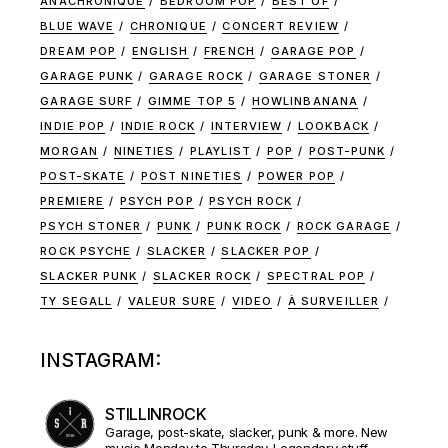
ANACHRONIQUE
BEDROOM POP
BEST OF
BLUE WAVE
CHRONIQUE
CONCERT REVIEW
DREAM POP
ENGLISH
FRENCH
GARAGE POP
GARAGE PUNK
GARAGE ROCK
GARAGE STONER
GARAGE SURF
GIMME TOP 5
HOWLINBANANA
INDIE POP
INDIE ROCK
INTERVIEW
LOOKBACK
MORGAN
NINETIES
PLAYLIST
POP
POST-PUNK
POST-SKATE
POST NINETIES
POWER POP
PREMIERE
PSYCH POP
PSYCH ROCK
PSYCH STONER
PUNK
PUNK ROCK
ROCK GARAGE
ROCK PSYCHE
SLACKER
SLACKER POP
SLACKER PUNK
SLACKER ROCK
SPECTRAL POP
TY SEGALL
VALEUR SURE
VIDEO
À SURVEILLER
INSTAGRAM:
STILLINROCK
Garage, post-skate, slacker, punk & more. New
music Monday to Thursday. Legendary stuff