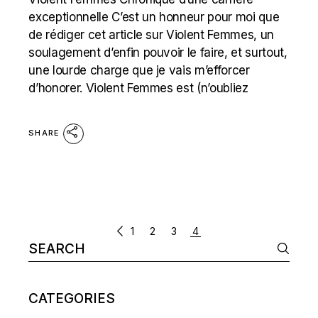
exceptionnelle C’est un honneur pour moi que
de rédiger cet article sur Violent Femmes, un
soulagement d’enfin pouvoir le faire, et surtout,
une lourde charge que je vais m’efforcer
d’honorer. Violent Femmes est (n’oubliez
SHARE
POSTS
1
2
3
4
Search
NAVIGATION
for:
CATEGORIES