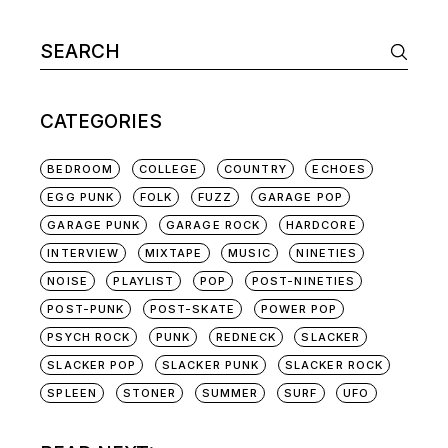
Search
for:
CATEGORIES
BEDROOM
COLLEGE
COUNTRY
ECHOES
EGG PUNK
FOLK
FUZZ
GARAGE POP
GARAGE PUNK
GARAGE ROCK
HARDCORE
INTERVIEW
MIXTAPE
MUSIC
NINETIES
NOISE
PLAYLIST
POP
POST-NINETIES
POST-PUNK
POST-SKATE
POWER POP
PSYCH ROCK
PUNK
REDNECK
SLACKER
SLACKER POP
SLACKER PUNK
SLACKER ROCK
SPLEEN
STONER
SUMMER
SURF
UFO