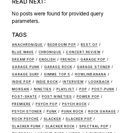
READ NEXT:
No posts were found for provided query
parameters.
TAGS
ANACHRONIQUE
BEDROOM POP
BEST OF
BLUE WAVE
CHRONIQUE
CONCERT REVIEW
DREAM POP
ENGLISH
FRENCH
GARAGE POP
GARAGE PUNK
GARAGE ROCK
GARAGE STONER
GARAGE SURF
GIMME TOP 5
HOWLINBANANA
INDIE POP
INDIE ROCK
INTERVIEW
LOOKBACK
MORGAN
NINETIES
PLAYLIST
POP
POST-PUNK
POST-SKATE
POST NINETIES
POWER POP
PREMIERE
PSYCH POP
PSYCH ROCK
PSYCH STONER
PUNK
PUNK ROCK
ROCK GARAGE
ROCK PSYCHE
SLACKER
SLACKER POP
SLACKER PUNK
SLACKER ROCK
SPECTRAL POP