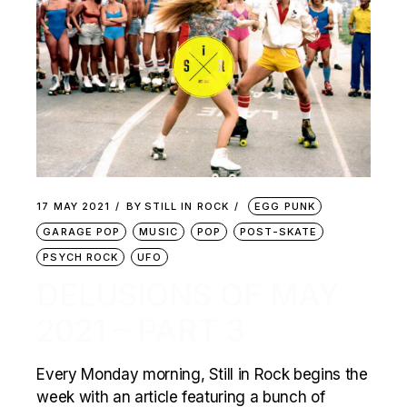
17 MAY 2021
BY
STILL IN ROCK
EGG PUNK
GARAGE POP
MUSIC
POP
POST-SKATE
PSYCH ROCK
UFO
DELUSIONS OF MAY
2021 – PART 3
Every Monday morning, Still in Rock begins the
week with an article featuring a bunch of