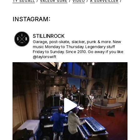
TY SEGALL
VALEUR SURE
VIDEO
À SURVEILLER
INSTAGRAM:
STILLINROCK
Garage, post-skate, slacker, punk & more. New
music Monday to Thursday. Legendary stuff
Friday to Sunday. Since 2010. Go away if you like
@taylorswift