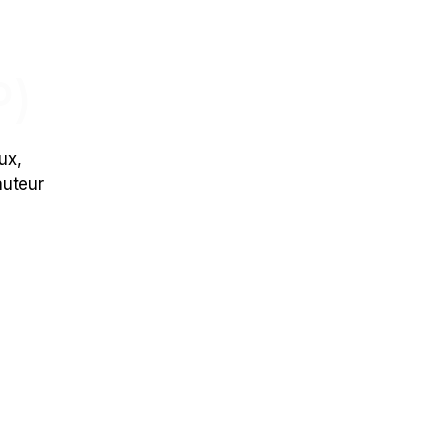
P)
ux,
auteur