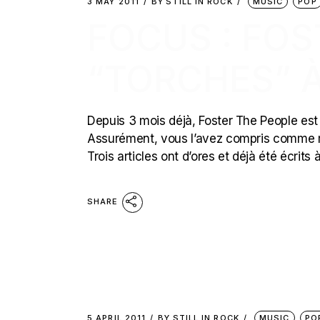
3 MAY 2011
BY
STILL IN ROCK
MUSIC
POP
FOCUS : FOS
“TORCHES” À
Depuis 3 mois déjà, Foster The People est 
Assurément, vous l’avez compris comme moi
Trois articles ont d’ores et déjà été écrits 
SHARE
5 APRIL 2011
BY
STILL IN ROCK
MUSIC
PO