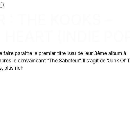
P
R : THE KOOKS –
 HEART (INDIE PO
 faire paraitre le premier titre issu de leur 3ème album à
près le convaincant “The Saboteur“. Il s’agit de “Junk Of 
, plus rich