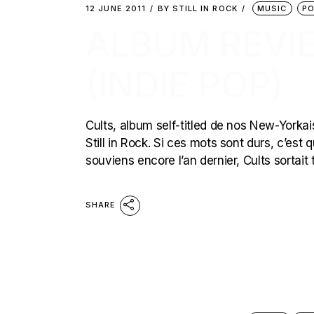
12 JUNE 2011
BY
STILL IN ROCK
MUSIC
P
ALBUM REVIE
(INDIE POP)
Cults, album self-titled de nos New-Yorkais
Still in Rock. Si ces mots sont durs, c’es
souviens encore l’an dernier, Cults sortait tr
SHARE