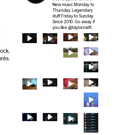
New music Monday to
Thursday. Legendary
stuff Friday to Sunday.
Since 2010. Go away if
)
you like @taylorswift
Rock.
près.