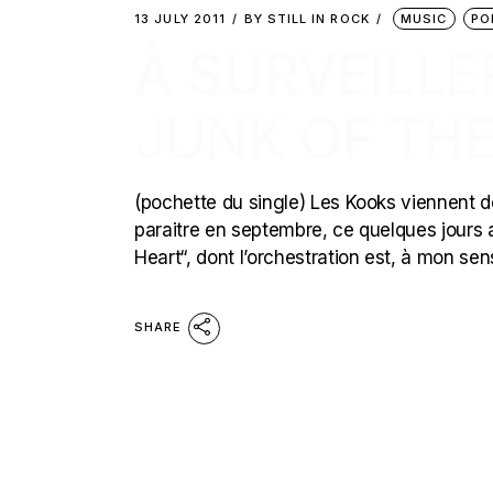
13 JULY 2011
BY
STILL IN ROCK
MUSIC
PO
À SURVEILLE
JUNK OF THE
(pochette du single) Les Kooks viennent de
paraitre en septembre, ce quelques jours a
Heart“, dont l’orchestration est, à mon sens
SHARE