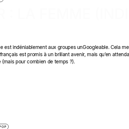
 : LA FEMME (IND
de est indéniablement aux groupes unGoogleable. Cela me 
rançais est promis à un brillant avenir, mais qu’en attenda
hé (mais pour combien de temps ?).
POP