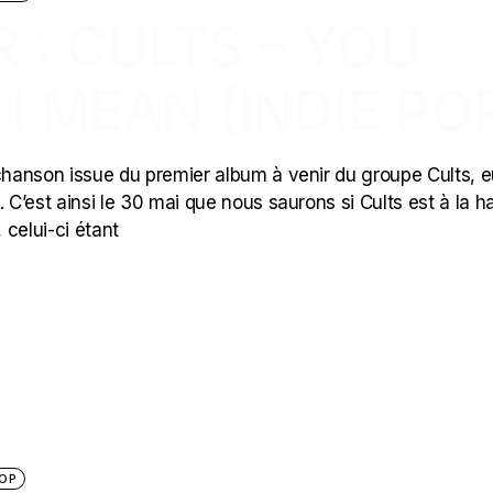
R : CULTS – YOU
 MEAN (INDIE PO
hanson issue du premier album à venir du groupe Cults, e
C’est ainsi le 30 mai que nous saurons si Cults est à la h
 celui-ci étant
OP