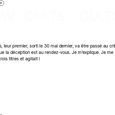
OP
W : CULTS – CULT
, leur premier, sorti le 30 mai dernier, va être passé au cri
t que la déception est au rendez-vous. Je m’explique. Je me
ois titres et agitait l