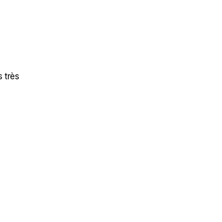
 très
e