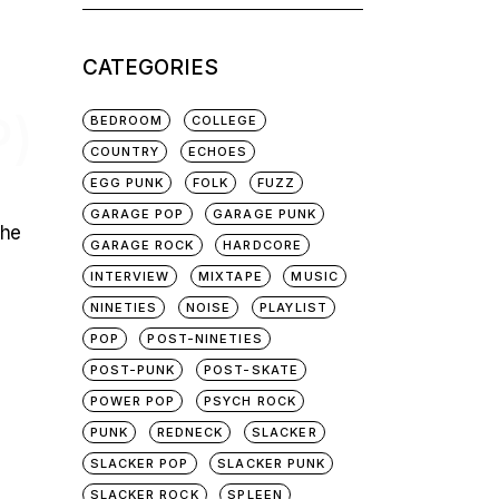
for:
CATEGORIES
P)
BEDROOM
COLLEGE
COUNTRY
ECHOES
EGG PUNK
FOLK
FUZZ
GARAGE POP
GARAGE PUNK
The
GARAGE ROCK
HARDCORE
INTERVIEW
MIXTAPE
MUSIC
NINETIES
NOISE
PLAYLIST
POP
POST-NINETIES
POST-PUNK
POST-SKATE
POWER POP
PSYCH ROCK
PUNK
REDNECK
SLACKER
SLACKER POP
SLACKER PUNK
SLACKER ROCK
SPLEEN