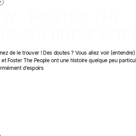
P
W : FOSTER THE
RCHES (INDIE POP
nez de le trouver ! Des doutes ? Vous allez voir (entendre)
ck et Foster The People ont une histoire quelque peu particul
normément d’espoirs