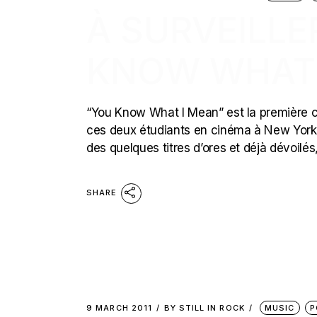
À SURVEILLE
KNOW WHAT I
“You Know What I Mean” est la première c
ces deux étudiants en cinéma à New York. 
des quelques titres d’ores et déjà dévoilés,
SHARE
9 MARCH 2011
BY
STILL IN ROCK
MUSIC
P