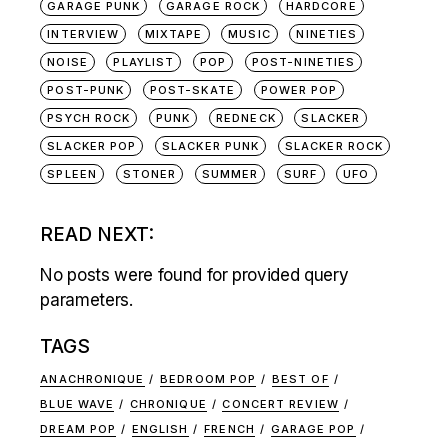
GARAGE PUNK
GARAGE ROCK
HARDCORE
INTERVIEW
MIXTAPE
MUSIC
NINETIES
NOISE
PLAYLIST
POP
POST-NINETIES
POST-PUNK
POST-SKATE
POWER POP
PSYCH ROCK
PUNK
REDNECK
SLACKER
SLACKER POP
SLACKER PUNK
SLACKER ROCK
SPLEEN
STONER
SUMMER
SURF
UFO
READ NEXT:
No posts were found for provided query
parameters.
TAGS
ANACHRONIQUE
BEDROOM POP
BEST OF
BLUE WAVE
CHRONIQUE
CONCERT REVIEW
DREAM POP
ENGLISH
FRENCH
GARAGE POP