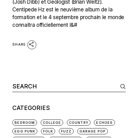
(Josh Dibb) et Geologist (Brian Weitz).
Centipede Hz est le neuvième album de la
formation et le 4 septembre prochain le monde
connaitra officiellement l&#
SHARE
Search
for:
CATEGORIES
BEDROOM
COLLEGE
COUNTRY
ECHOES
EGG PUNK
FOLK
FUZZ
GARAGE POP