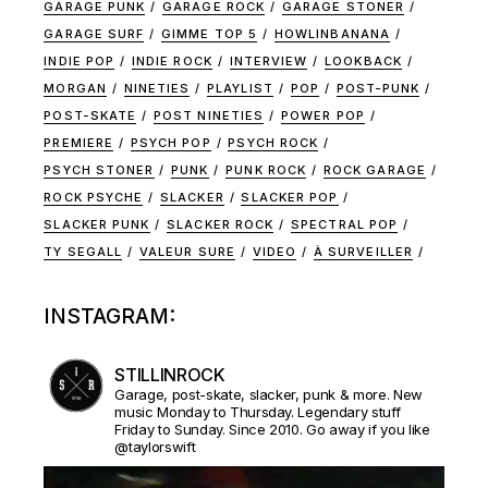
GARAGE PUNK
GARAGE ROCK
GARAGE STONER
GARAGE SURF
GIMME TOP 5
HOWLINBANANA
INDIE POP
INDIE ROCK
INTERVIEW
LOOKBACK
MORGAN
NINETIES
PLAYLIST
POP
POST-PUNK
POST-SKATE
POST NINETIES
POWER POP
PREMIERE
PSYCH POP
PSYCH ROCK
PSYCH STONER
PUNK
PUNK ROCK
ROCK GARAGE
ROCK PSYCHE
SLACKER
SLACKER POP
SLACKER PUNK
SLACKER ROCK
SPECTRAL POP
TY SEGALL
VALEUR SURE
VIDEO
À SURVEILLER
INSTAGRAM:
STILLINROCK
Garage, post-skate, slacker, punk & more. New
music Monday to Thursday. Legendary stuff
Friday to Sunday. Since 2010. Go away if you like
@taylorswift