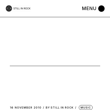
Skip
to
the
content
POST-PUNK
16 NOVEMBER 2010
BY
STILL IN ROCK
MUSIC