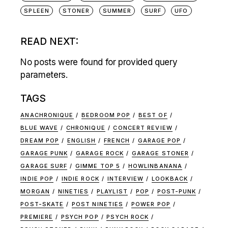
SPLEEN
STONER
SUMMER
SURF
UFO
READ NEXT:
No posts were found for provided query
parameters.
TAGS
ANACHRONIQUE
BEDROOM POP
BEST OF
BLUE WAVE
CHRONIQUE
CONCERT REVIEW
DREAM POP
ENGLISH
FRENCH
GARAGE POP
GARAGE PUNK
GARAGE ROCK
GARAGE STONER
GARAGE SURF
GIMME TOP 5
HOWLINBANANA
INDIE POP
INDIE ROCK
INTERVIEW
LOOKBACK
MORGAN
NINETIES
PLAYLIST
POP
POST-PUNK
POST-SKATE
POST NINETIES
POWER POP
PREMIERE
PSYCH POP
PSYCH ROCK