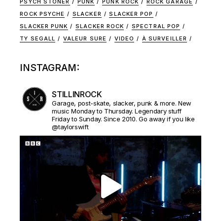
PSYCH STONER
PUNK
PUNK ROCK
ROCK GARAGE
ROCK PSYCHE
SLACKER
SLACKER POP
SLACKER PUNK
SLACKER ROCK
SPECTRAL POP
TY SEGALL
VALEUR SURE
VIDEO
À SURVEILLER
INSTAGRAM:
STILLINROCK
Garage, post-skate, slacker, punk & more. New
music Monday to Thursday. Legendary stuff
Friday to Sunday. Since 2010. Go away if you like
@taylorswift