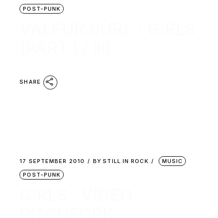
POST-PUNK
VALEUR SÛRE : GIRLS
(PART I / III).
SHARE
17 SEPTEMBER 2010
BY
STILL IN ROCK
MUSIC
POST-PUNK
GIRLS : VIDEO
PITCHFORK