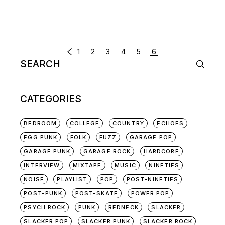
POSTS
1
2
3
4
5
6
Search
NAVIGATION
for:
CATEGORIES
BEDROOM
COLLEGE
COUNTRY
ECHOES
EGG PUNK
FOLK
FUZZ
GARAGE POP
GARAGE PUNK
GARAGE ROCK
HARDCORE
INTERVIEW
MIXTAPE
MUSIC
NINETIES
NOISE
PLAYLIST
POP
POST-NINETIES
POST-PUNK
POST-SKATE
POWER POP
PSYCH ROCK
PUNK
REDNECK
SLACKER
SLACKER POP
SLACKER PUNK
SLACKER ROCK