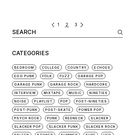
POSTS
1
2
3
Search
NAVIGATION
for:
CATEGORIES
BEDROOM
COLLEGE
COUNTRY
ECHOES
EGG PUNK
FOLK
FUZZ
GARAGE POP
GARAGE PUNK
GARAGE ROCK
HARDCORE
INTERVIEW
MIXTAPE
MUSIC
NINETIES
NOISE
PLAYLIST
POP
POST-NINETIES
POST-PUNK
POST-SKATE
POWER POP
PSYCH ROCK
PUNK
REDNECK
SLACKER
SLACKER POP
SLACKER PUNK
SLACKER ROCK