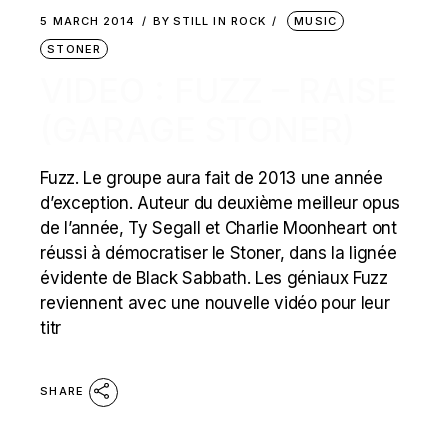
5 MARCH 2014
BY
STILL IN ROCK
MUSIC
STONER
VIDEO : FUZZ – RAISE
(GARAGE STONER)
Fuzz. Le groupe aura fait de 2013 une année
d’exception. Auteur du deuxième meilleur opus
de l’année, Ty Segall et Charlie Moonheart ont
réussi à démocratiser le Stoner, dans la lignée
évidente de Black Sabbath. Les géniaux Fuzz
reviennent avec une nouvelle vidéo pour leur
titr
SHARE