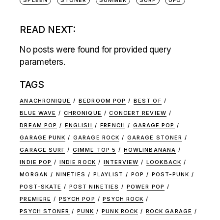
SPLEEN
STONER
SUMMER
SURF
UFO
READ NEXT:
No posts were found for provided query
parameters.
TAGS
ANACHRONIQUE
BEDROOM POP
BEST OF
BLUE WAVE
CHRONIQUE
CONCERT REVIEW
DREAM POP
ENGLISH
FRENCH
GARAGE POP
GARAGE PUNK
GARAGE ROCK
GARAGE STONER
GARAGE SURF
GIMME TOP 5
HOWLINBANANA
INDIE POP
INDIE ROCK
INTERVIEW
LOOKBACK
MORGAN
NINETIES
PLAYLIST
POP
POST-PUNK
POST-SKATE
POST NINETIES
POWER POP
PREMIERE
PSYCH POP
PSYCH ROCK
PSYCH STONER
PUNK
PUNK ROCK
ROCK GARAGE