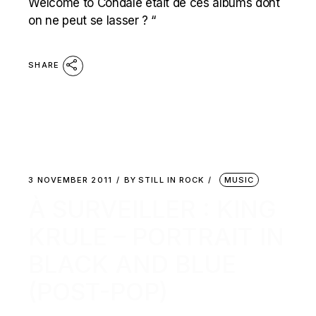
Welcome to Condale était de ces albums dont
on ne peut se lasser ? “
SHARE
3 NOVEMBER 2011
BY
STILL IN ROCK
MUSIC
À SURVEILLER : KING
KRULE – PORTRAIT IN
BLACK AND BLUE
(POST-POP)