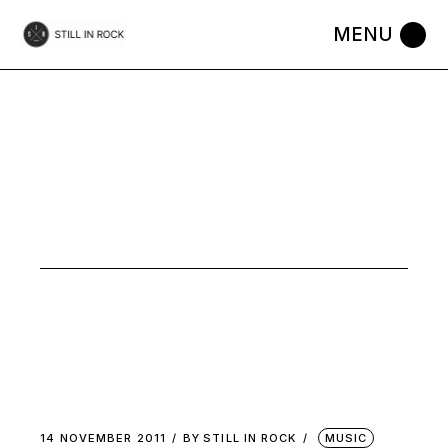
Skip
to
the
content
NOVEMBER
2011
14 NOVEMBER 2011
BY
STILL IN ROCK
MUSIC