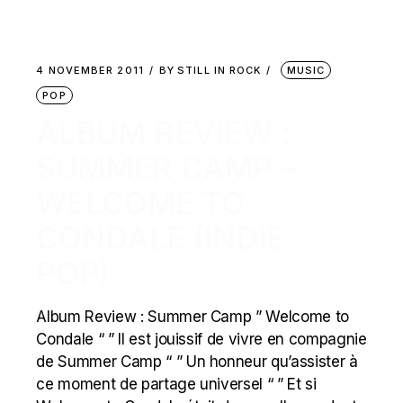
4 NOVEMBER 2011
BY
STILL IN ROCK
MUSIC
POP
ALBUM REVIEW :
SUMMER CAMP –
WELCOME TO
CONDALE (INDIE
POP)
Album Review : Summer Camp ” Welcome to
Condale “ ” Il est jouissif de vivre en compagnie
de Summer Camp “ ” Un honneur qu’assister à
ce moment de partage universel “ ” Et si