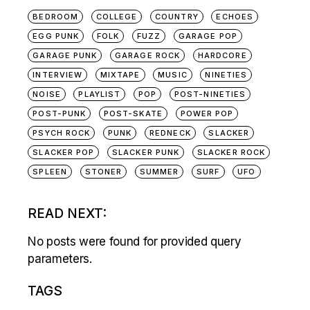
BEDROOM
COLLEGE
COUNTRY
ECHOES
EGG PUNK
FOLK
FUZZ
GARAGE POP
GARAGE PUNK
GARAGE ROCK
HARDCORE
INTERVIEW
MIXTAPE
MUSIC
NINETIES
NOISE
PLAYLIST
POP
POST-NINETIES
POST-PUNK
POST-SKATE
POWER POP
PSYCH ROCK
PUNK
REDNECK
SLACKER
SLACKER POP
SLACKER PUNK
SLACKER ROCK
SPLEEN
STONER
SUMMER
SURF
UFO
READ NEXT:
No posts were found for provided query
parameters.
TAGS