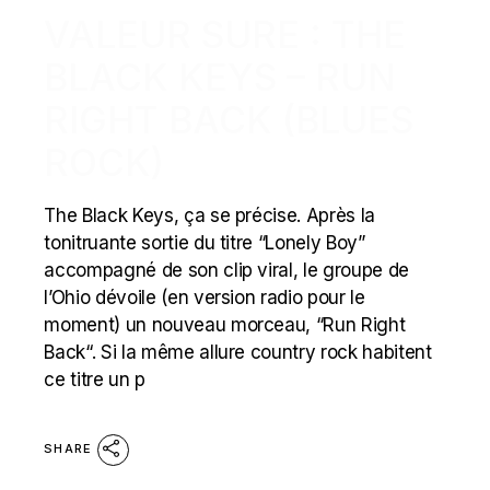
VALEUR SURE : THE
BLACK KEYS – RUN
RIGHT BACK (BLUES
ROCK)
The Black Keys, ça se précise. Après la
tonitruante sortie du titre “Lonely Boy”
accompagné de son clip viral, le groupe de
l’Ohio dévoile (en version radio pour le
moment) un nouveau morceau, “Run Right
Back“. Si la même allure country rock habitent
ce titre un p
SHARE