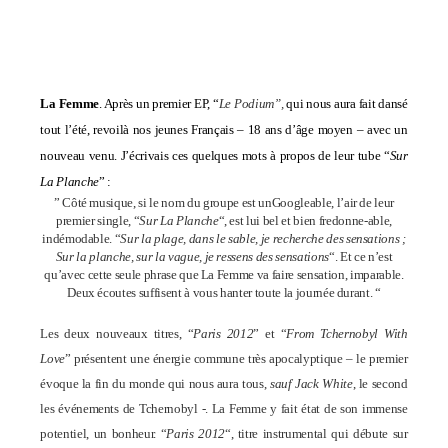
La Femme
. Après un premier EP, “
Le Podium”,
qui nous aura fait dansé
tout l’été, revoilà nos jeunes Français – 18 ans d’âge moyen – avec un
nouveau venu. J’écrivais ces quelques mots à propos de leur tube “
Sur
La Planche
” :
” Côté musique, si le nom du groupe est
unGoogleable, l’air de leur
premier single, “
Sur La Planche
“, est lui bel et bien f
redonne-able,
indémodable.
“
Sur la plage, dans le sable, je recherche des sensations ;
Sur la planche, sur la vague, je ressens des sensations
“. Et ce n’est
qu’avec cette seule phrase que La Femme va faire sensation, i
mparable.
Deux écoutes suffisent à vous hanter toute la journée durant. “
Les deux nouveaux titres, “
Paris 2012
” et “
From Tchernobyl With
Love
” présentent une énergie commune très apocalyptique – le premier
évoque la fin du monde qui nous aura tous,
sauf Jack White
, le second
les événements de
Tchernobyl -. La Femme y fait état de son immense
potentiel, un bonheur.
“
Paris 2012
“, titre instrumental qui débute sur