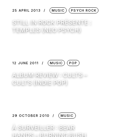
25 APRIL 2013
MUSIC
PSYCH ROCK
STILL IN ROCK PRÉSENTE :
TEMPLES (NEO PSYCH)
12 JUNE 2011
MUSIC
POP
ALBUM REVIEW : CULTS –
CULTS (INDIE POP)
29 OCTOBER 2010
MUSIC
À SURVEILLER : BEAR
HANDS – BURNING BUSH