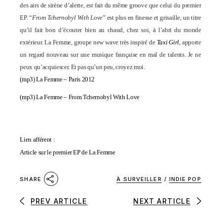
des airs de sirène d’alerte, est fait du même groove que celui du premier
EP.
“
From Tchernobyl With Love
” est plus en finesse et grisaille, un titre
qu’il fait bon d’écouter bien au chaud, chez soi, à l’abri du monde
extérieur. La Femme, groupe new wave très inspiré de
Taxi Girl
,
apporte
un regard nouveau sur une musique française en mal de talents. Je ne
peux qu’acquiescer. Et pas qu’un peu, croyez moi.
(mp3)
La Femme – Paris 2012
(mp3)
La Femme – From Tchernobyl With Love
Lien afférent :
Article sur le premier EP de La Femme
À SURVEILLER
/
INDIE POP
SHARE
PREV ARTICLE
NEXT ARTICLE