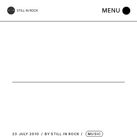
Skip
to
the
content
POST-PUNK
TAG
23 JULY 2010
BY
STILL IN ROCK
MUSIC