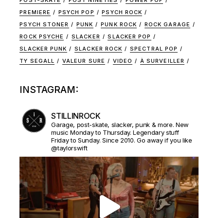
POST-SKATE
POST NINETIES
POWER POP
PREMIERE
PSYCH POP
PSYCH ROCK
PSYCH STONER
PUNK
PUNK ROCK
ROCK GARAGE
ROCK PSYCHE
SLACKER
SLACKER POP
SLACKER PUNK
SLACKER ROCK
SPECTRAL POP
TY SEGALL
VALEUR SURE
VIDEO
À SURVEILLER
INSTAGRAM:
STILLINROCK
Garage, post-skate, slacker, punk & more. New
music Monday to Thursday. Legendary stuff
Friday to Sunday. Since 2010. Go away if you like
@taylorswift