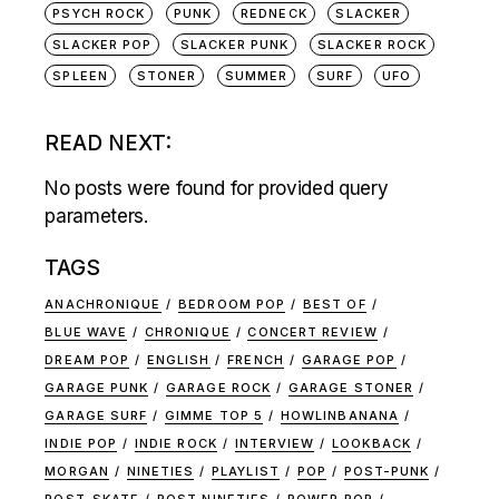
PSYCH ROCK
PUNK
REDNECK
SLACKER
SLACKER POP
SLACKER PUNK
SLACKER ROCK
SPLEEN
STONER
SUMMER
SURF
UFO
READ NEXT:
No posts were found for provided query
parameters.
TAGS
ANACHRONIQUE
BEDROOM POP
BEST OF
BLUE WAVE
CHRONIQUE
CONCERT REVIEW
DREAM POP
ENGLISH
FRENCH
GARAGE POP
GARAGE PUNK
GARAGE ROCK
GARAGE STONER
GARAGE SURF
GIMME TOP 5
HOWLINBANANA
INDIE POP
INDIE ROCK
INTERVIEW
LOOKBACK
MORGAN
NINETIES
PLAYLIST
POP
POST-PUNK