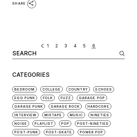
SHARE
POSTS
1
2
3
4
5
6
Search
NAVIGATION
for:
CATEGORIES
BEDROOM
COLLEGE
COUNTRY
ECHOES
EGG PUNK
FOLK
FUZZ
GARAGE POP
GARAGE PUNK
GARAGE ROCK
HARDCORE
INTERVIEW
MIXTAPE
MUSIC
NINETIES
NOISE
PLAYLIST
POP
POST-NINETIES
POST-PUNK
POST-SKATE
POWER POP