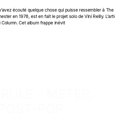
n’avez écouté quelque chose qui puisse ressembler à The
er en 1978, est en fait le projet solo de Vini Reilly. L’arti
i Column. Cet album frappe inévit
KRULE – METER,
(POST-POP