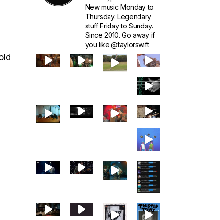
New music Monday to
Thursday. Legendary
stuff Friday to Sunday.
Since 2010. Go away if
you like @taylorswift
old