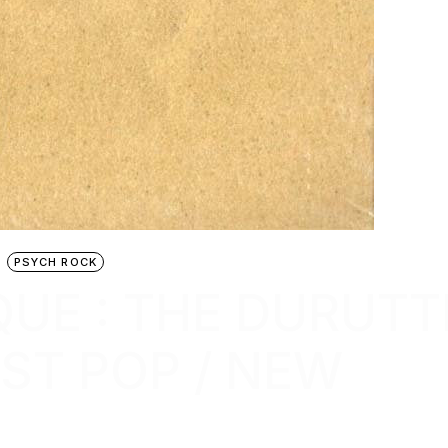
PSYCH ROCK
UE : THE DURUTT
ST POP / NEW