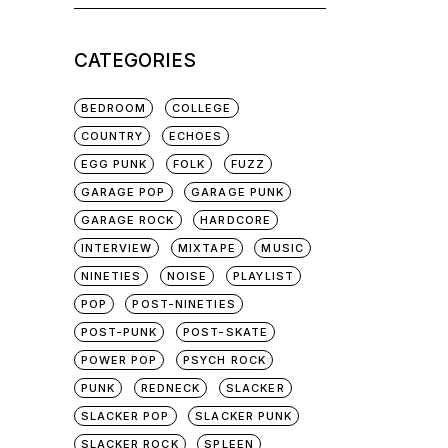
for:
CATEGORIES
BEDROOM
COLLEGE
COUNTRY
ECHOES
EGG PUNK
FOLK
FUZZ
GARAGE POP
GARAGE PUNK
GARAGE ROCK
HARDCORE
INTERVIEW
MIXTAPE
MUSIC
NINETIES
NOISE
PLAYLIST
POP
POST-NINETIES
POST-PUNK
POST-SKATE
POWER POP
PSYCH ROCK
PUNK
REDNECK
SLACKER
SLACKER POP
SLACKER PUNK
SLACKER ROCK
SPLEEN