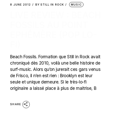
8 JUNE 2012
BY
STILL IN ROCK
MUSIC
LIVE REVIEW : BEACH
FOSSILS AU POINT
EPHÉMÈRE (POP LO-
FI)
Beach Fossils. Formation que Still in Rock avait
chroniqué dès 2010, voilà une belle histoire de
surf-music. Alors qu’on jurerait ces gars venus
de Frisco, il n’en est rien : Brooklyn est leur
seule et unique demeure. Si le très-lo-fi
originaire a laissé place à plus de maitrise, B
SHARE