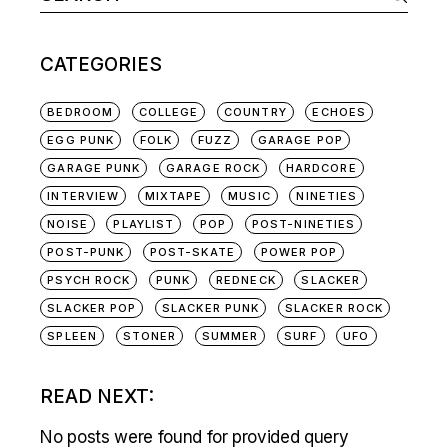
for:
CATEGORIES
BEDROOM
COLLEGE
COUNTRY
ECHOES
EGG PUNK
FOLK
FUZZ
GARAGE POP
GARAGE PUNK
GARAGE ROCK
HARDCORE
INTERVIEW
MIXTAPE
MUSIC
NINETIES
NOISE
PLAYLIST
POP
POST-NINETIES
POST-PUNK
POST-SKATE
POWER POP
PSYCH ROCK
PUNK
REDNECK
SLACKER
SLACKER POP
SLACKER PUNK
SLACKER ROCK
SPLEEN
STONER
SUMMER
SURF
UFO
READ NEXT:
No posts were found for provided query