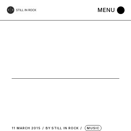
Skip
to
the
content
POINTFMR
TAG
11 MARCH 2015
BY
STILL IN ROCK
MUSIC