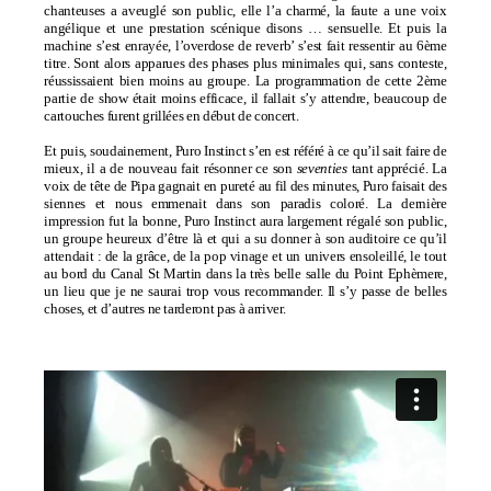
chanteuses a aveuglé son public, elle l’a charmé, la faute a une voix
angélique et une prestation scénique disons … sensuelle. Et puis la
machine s’est enrayée, l’overdose de reverb’ s’est fait ressentir au 6ème
titre. Sont alors apparues des phases plus minimales qui, sans conteste,
réussissaient bien moins au groupe. La programmation de cette 2ème
partie de show était moins efficace, il fallait s’y attendre, beaucoup de
cartouches furent grillées en début de concert.
Et puis, soudainement, Puro Instinct s’en est référé à ce qu’il sait faire de
mieux, il a de nouveau fait résonner ce son
seventies
tant apprécié. La
voix de tête de Pipa gagnait en pureté au fil des minutes, Puro faisait des
siennes et nous emmenait dans son paradis coloré. La dernière
impression fut la bonne, Puro Instinct aura largement régalé son public,
un groupe heureux d’être là et qui a su donner à son auditoire ce qu’il
attendait : de la grâce, de la pop vinage et un univers ensoleillé, le tout
au bord du Canal St Martin dans la très belle salle du Point Ephèmere,
un lieu que je ne saurai trop vous recommander. Il s’y passe de belles
choses, et d’autres ne tarderont pas à arriver.