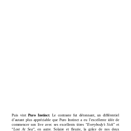
Puis vint
Puro Instinct
. Le contraste fut détonnant, un différentiel
d’autant plus appréciable que Puro Instinct a eu l’excellente idée de
commencer son live avec ses excellents titres “
Everybody’s Sick
” et
“
Lost At Sea
“, en autre. Solaire et fleurie, la grâce de nos deux