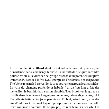
Le premier fut
Wise Blood
, dont on entend parler avec de plus en plus
d’insistance. Ainsi commença le show. Il aura suffi de quelques secondes
pour se rendre à l’évidence : ce groupe dispose d’un potentiel tout juste
immense. Puissance à la Wu Lyf, l’énergie de The Streets, des
samples
de
The Verve remaniés à merveille, le tout pour une incroyable atmosphère.
La voix du chanteur, profonde et habitée (j’ai dit Wu Lyf) a fait des
merveilles, le beat hip-hop était implacable. Très Brooklyn, le groupe a
distillé dans la salle une fougue peu commune, cela était, en autre, dû à
l’excellente batterie, toujours percutante. En bref, Wise Blood, sous des
airs d’indie rock minimal façon hip-hop a su mettre en émoi une salle
toute conquise à sa cause. De ce groupe, j’en reparlerai très très vite. Fifi