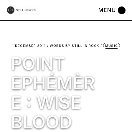
Skip
to
the
content
1 DECEMBER 2011
WORDS BY
STILL IN ROCK
MUSIC
POINT
EPHÉMÈR
E : WISE
BLOOD