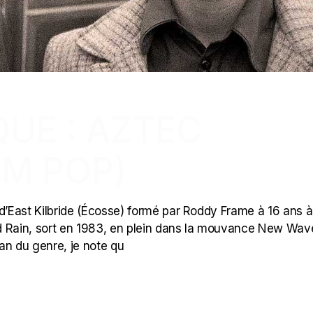
UE : AZTEC
M POP)
d’East Kilbride (Écosse) formé par Roddy Frame à 16 ans à
d Rain, sort en 1983, en plein dans la mouvance New Wave
an du genre, je note qu