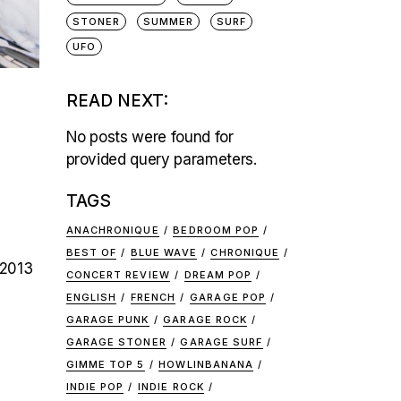
STONER
SUMMER
SURF
UFO
READ NEXT:
No posts were found for
provided query parameters.
TAGS
ANACHRONIQUE
BEDROOM POP
BEST OF
BLUE WAVE
CHRONIQUE
 2013
CONCERT REVIEW
DREAM POP
ENGLISH
FRENCH
GARAGE POP
GARAGE PUNK
GARAGE ROCK
GARAGE STONER
GARAGE SURF
GIMME TOP 5
HOWLINBANANA
INDIE POP
INDIE ROCK