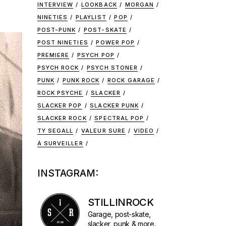
INTERVIEW
LOOKBACK
MORGAN
NINETIES
PLAYLIST
POP
POST-PUNK
POST-SKATE
POST NINETIES
POWER POP
PREMIERE
PSYCH POP
PSYCH ROCK
PSYCH STONER
PUNK
PUNK ROCK
ROCK GARAGE
ROCK PSYCHE
SLACKER
SLACKER POP
SLACKER PUNK
SLACKER ROCK
SPECTRAL POP
TY SEGALL
VALEUR SURE
VIDEO
À SURVEILLER
INSTAGRAM:
STILLINROCK
Garage, post-skate,
slacker, punk & more.