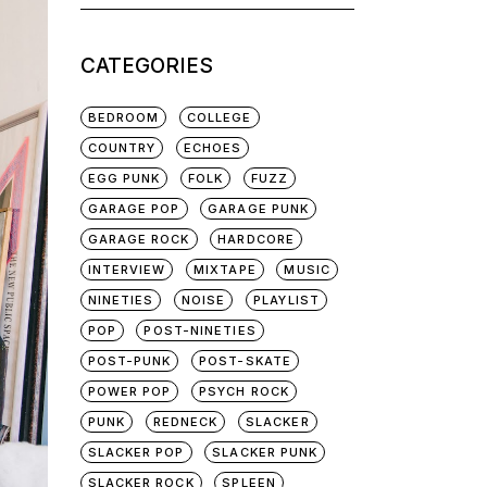
for:
CATEGORIES
BEDROOM
COLLEGE
COUNTRY
ECHOES
EGG PUNK
FOLK
FUZZ
GARAGE POP
GARAGE PUNK
GARAGE ROCK
HARDCORE
INTERVIEW
MIXTAPE
MUSIC
NINETIES
NOISE
PLAYLIST
POP
POST-NINETIES
POST-PUNK
POST-SKATE
POWER POP
PSYCH ROCK
PUNK
REDNECK
SLACKER
SLACKER POP
SLACKER PUNK
SLACKER ROCK
SPLEEN