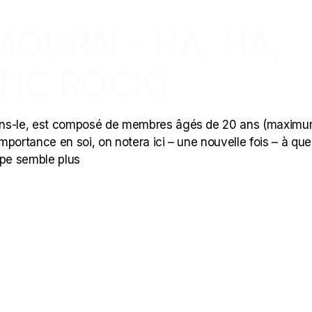
MOURN – HA, HA,
TIC ROCK)
ons-le, est composé de membres âgés de 20 ans (maximum
portance en soi, on notera ici – une nouvelle fois – à que
upe semble plus