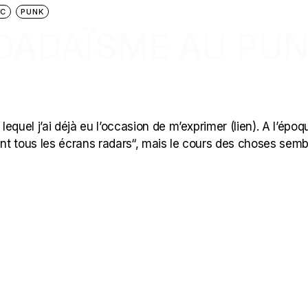
IC
PUNK
 DADAÏSME AU PU
quel j’ai déjà eu l’occasion de m’exprimer (lien). A l’époq
nt tous les écrans radars“, mais le cours des choses semb