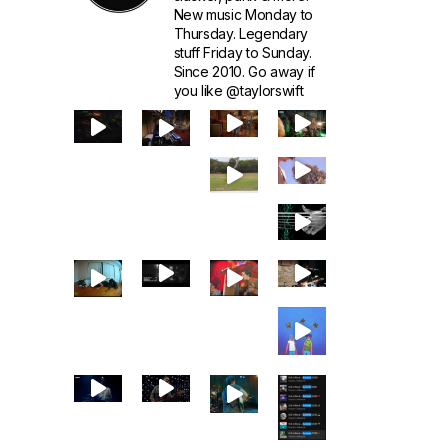
New music Monday to
Thursday. Legendary
stuff Friday to Sunday.
Since 2010. Go away if
you like @taylorswift