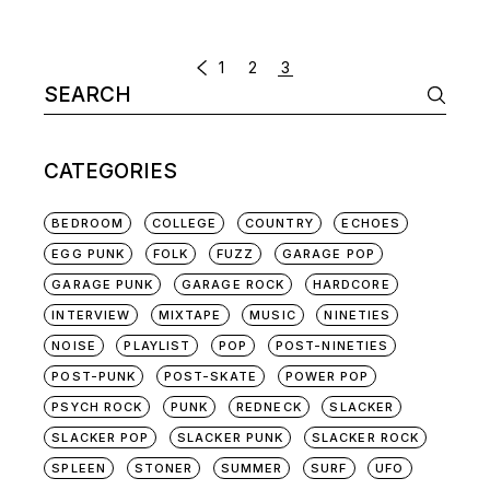
POSTS
1
2
3
Search
NAVIGATION
for:
CATEGORIES
BEDROOM
COLLEGE
COUNTRY
ECHOES
EGG PUNK
FOLK
FUZZ
GARAGE POP
GARAGE PUNK
GARAGE ROCK
HARDCORE
INTERVIEW
MIXTAPE
MUSIC
NINETIES
NOISE
PLAYLIST
POP
POST-NINETIES
POST-PUNK
POST-SKATE
POWER POP
PSYCH ROCK
PUNK
REDNECK
SLACKER
SLACKER POP
SLACKER PUNK
SLACKER ROCK
SPLEEN
STONER
SUMMER
SURF
UFO