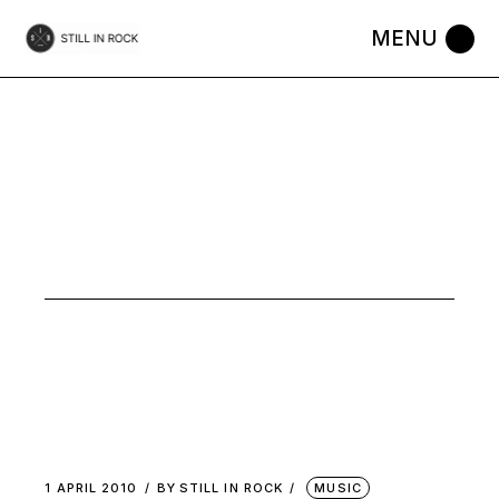
Skip
to
the
content
BLUES
ROCK TAG
1 APRIL 2010
BY
STILL IN ROCK
MUSIC