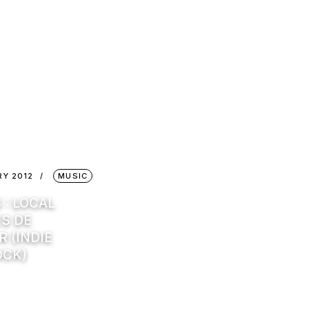
RY 2012
MUSIC
: LOCAL
ES DE
 (INDIE
OCK)