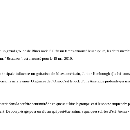
t un grand groupe de Blues-rock. S’il fut un temps annoncé leur rupture, les deux membre
um, ”
Brothers “
, est annoncé pour le 18 mai 2010.
rincipale influence un guitariste de blues américain, Junior
Kimbrough
(ils lui con
torsions sans retenue. Originaire de l’Ohio, c’est le rock d’une Amérique profonde qui r
inscrit dans la parfaite continuité de ce que sait faire le groupe, et si le son ne surprendra p
ent. De bon présage pour un album qui peut-être animera quelques soirées d’été.
Mention ++