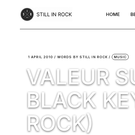
Skip
to
the
HOME
B
content
1 APRIL 2010
WORDS BY
STILL IN ROCK
MUSIC
VALEUR SU
BLACK KE
ROCK)