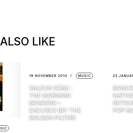
ALSO LIKE
19 NOVEMBER 2010
MUSIC
23 JANUA
VALEUR SÛRE :
BONUS 
THE MORNING
NATIV
BENDERS –
RETOUR
EXCUSES (BY THE
POP R
GOLDEN FILTER)
SIC