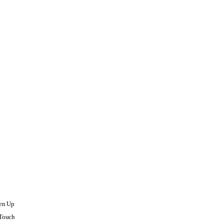
ten Up
 Touch