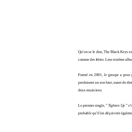
Qu’on se le dise, The Black Keys es
comme des frères. Leur sixième alb
Formé en 2001, le groupe a pour p
produisent un son brut, usant de dis
deux musiciens.
Le premier single, ”
Tighten Up
” s’
probable qu’il les déçoivent égalem