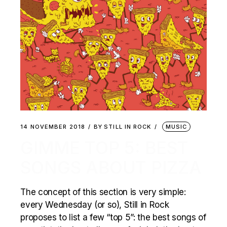
14 NOVEMBER 2018
BY
STILL IN ROCK
MUSIC
GIMME TOP 5: BEST
SONGS ABOUT PIZZA
The concept of this section is very simple:
every Wednesday (or so), Still in Rock
proposes to list a few “top 5”: the best songs of