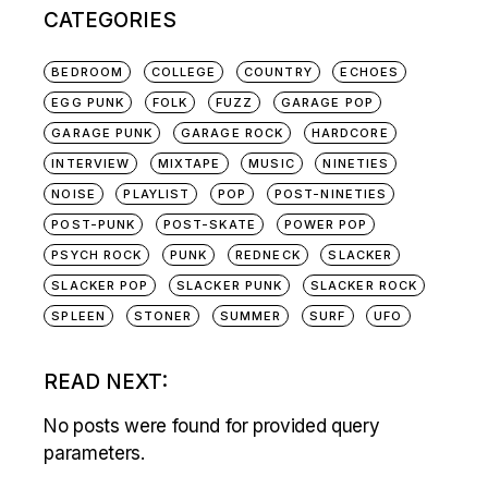
CATEGORIES
BEDROOM
COLLEGE
COUNTRY
ECHOES
EGG PUNK
FOLK
FUZZ
GARAGE POP
GARAGE PUNK
GARAGE ROCK
HARDCORE
INTERVIEW
MIXTAPE
MUSIC
NINETIES
NOISE
PLAYLIST
POP
POST-NINETIES
POST-PUNK
POST-SKATE
POWER POP
PSYCH ROCK
PUNK
REDNECK
SLACKER
SLACKER POP
SLACKER PUNK
SLACKER ROCK
SPLEEN
STONER
SUMMER
SURF
UFO
READ NEXT:
No posts were found for provided query
parameters.