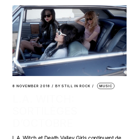
8 NOVEMBER 2018
BY
STILL IN ROCK
MUSIC
L.A. WITCH:
SORTILÈGES
D’OCTOBRE
L.A. Witch et Death Valley Girls continuent de