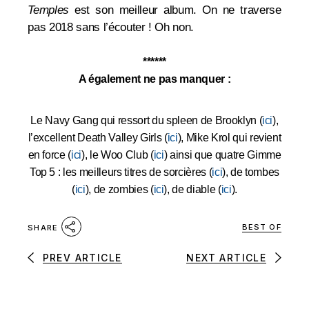
Temples
est son meilleur album. On ne traverse
pas 2018 sans l’écouter ! Oh non.
******
A également ne pas manquer :
Le Navy Gang qui ressort du spleen de Brooklyn (
ici
),
l’excellent Death Valley Girls (
ici
), Mike Krol qui revient
en force (
ici
), le Woo Club (
ici
) ainsi que quatre Gimme
Top 5 : les meilleurs titres de sorcières (
ici
), de tombes
(
ici
), de zombies (
ici
), de diable (
ici
).
BEST OF
SHARE
PREV ARTICLE
NEXT ARTICLE