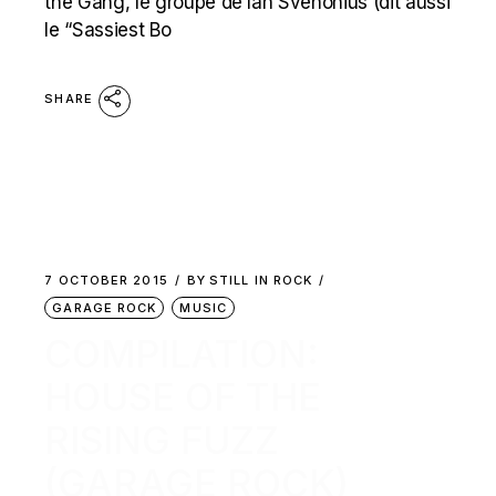
the Gang, le groupe de Ian Svenonius (dit aussi
le “Sassiest Bo
SHARE
7 OCTOBER 2015
BY
STILL IN ROCK
GARAGE ROCK
MUSIC
COMPILATION:
HOUSE OF THE
RISING FUZZ
(GARAGE ROCK)