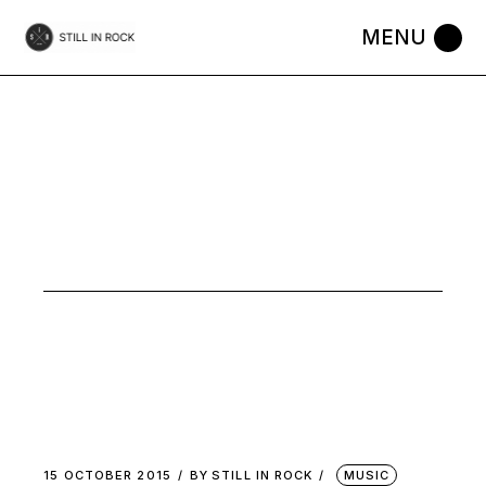
Skip
to
the
content
OCTOBER
2015
15 OCTOBER 2015
BY
STILL IN ROCK
MUSIC