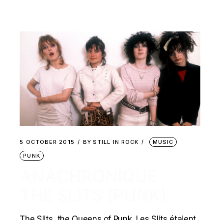
5 OCTOBER 2015
BY
STILL IN ROCK
MUSIC
PUNK
ANACHRONIQUE :
THE SLITS (PUNK)
The Slits, the Queens of Punk. Les Slits étaient