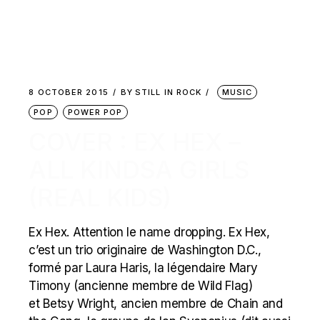
8 OCTOBER 2015
BY
STILL IN ROCK
MUSIC
POP
POWER POP
COVER : EX HEX –
ALL KINDSA GIRLS
(REAL KIDS)
Ex Hex. Attention le name dropping. Ex Hex,
c’est un trio originaire de Washington D.C.,
formé par Laura Haris, la légendaire Mary
Timony (ancienne membre de Wild Flag)
et Betsy Wright, ancien membre de Chain and