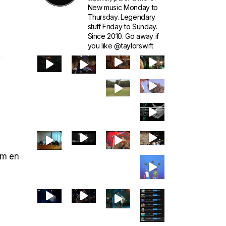
New music Monday to
Thursday. Legendary
stuff Friday to Sunday.
Since 2010. Go away if
–
you like @taylorswift
um en