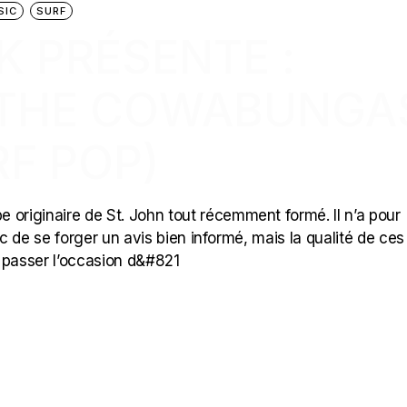
SIC
SURF
K PRÉSENTE :
 THE COWABUNGA
F POP)
riginaire de St. John tout récemment formé. Il n’a pour
donc de se forger un avis bien informé, mais la qualité de ces
er passer l’occasion d&#821