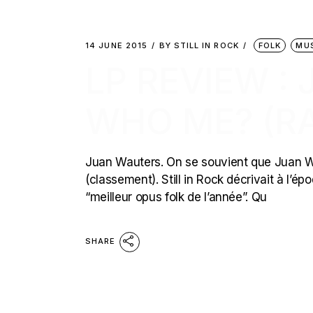
14 JUNE 2015
BY
STILL IN ROCK
FOLK
MU
LP REVIEW :
WHO ME? (R
Juan Wauters. On se souvient que Juan Wau
(classement). Still in Rock décrivait à l’é
“meilleur opus folk de l’année”. Qu
SHARE