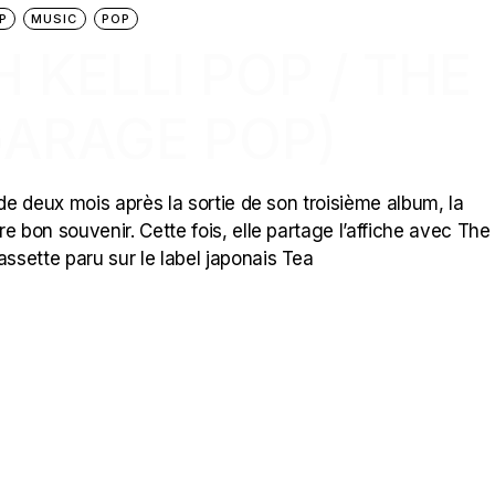
P
MUSIC
POP
H KELLI POP / THE
GARAGE POP)
 de deux mois après la sortie de son troisième album, la
tre bon souvenir. Cette fois, elle partage l’affiche avec The
assette paru sur le label japonais Tea