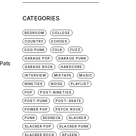
for:
CATEGORIES
BEDROOM
COLLEGE
COUNTRY
ECHOES
EGG PUNK
FOLK
FUZZ
GARAGE POP
GARAGE PUNK
 Pats
GARAGE ROCK
HARDCORE
INTERVIEW
MIXTAPE
MUSIC
NINETIES
NOISE
PLAYLIST
POP
POST-NINETIES
POST-PUNK
POST-SKATE
POWER POP
PSYCH ROCK
PUNK
REDNECK
SLACKER
SLACKER POP
SLACKER PUNK
SLACKER ROCK
SPLEEN