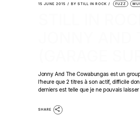
15 JUNE 2015
BY
STILL IN ROCK
FUZZ
MU
STILL IN ROC
JONNY AND
(GARAGE SUR
Jonny And The Cowabungas est un groupe o
l’heure que 2 titres à son actif, difficile 
derniers est telle que je ne pouvais laiss
SHARE