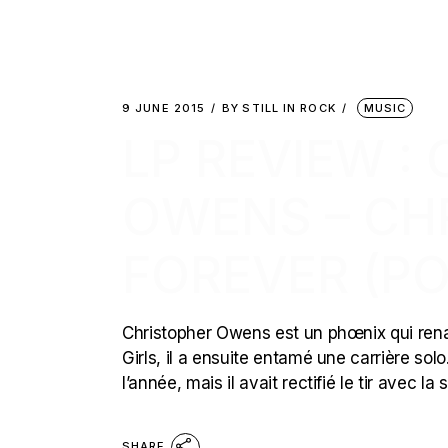
9 JUNE 2015
BY
STILL IN ROCK
MUSIC
LP REVIEW :
OWENS – CH
FOREVER (PO
Christopher Owens est un phœnix qui rena
Girls, il a ensuite entamé une carrière sol
l’année, mais il avait rectifié le tir avec l
SHARE