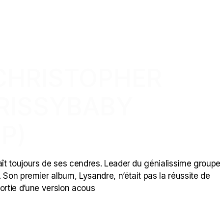
 CHRISTOPHER
RISSYBABY
P)
ît toujours de ses cendres. Leader du génialissime group
o. Son premier album, Lysandre, n’était pas la réussite de
a sortie d’une version acous