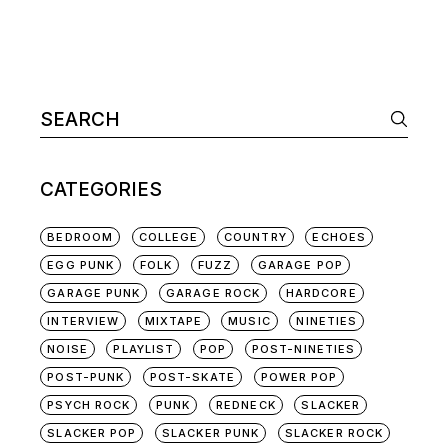
Search
for:
CATEGORIES
BEDROOM
COLLEGE
COUNTRY
ECHOES
EGG PUNK
FOLK
FUZZ
GARAGE POP
GARAGE PUNK
GARAGE ROCK
HARDCORE
INTERVIEW
MIXTAPE
MUSIC
NINETIES
NOISE
PLAYLIST
POP
POST-NINETIES
POST-PUNK
POST-SKATE
POWER POP
PSYCH ROCK
PUNK
REDNECK
SLACKER
SLACKER POP
SLACKER PUNK
SLACKER ROCK