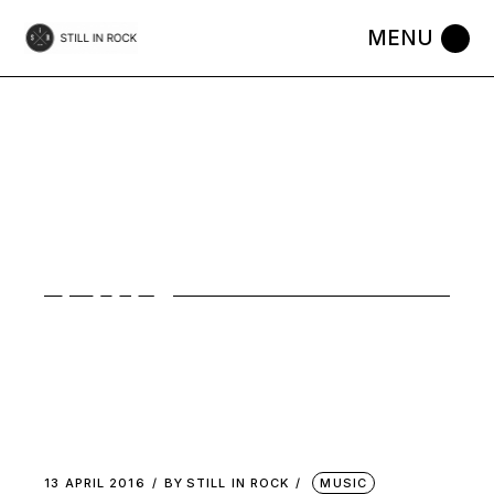
Skip
to
the
RAW
content
BRITISH
INVASION
TAG
13 APRIL 2016
BY
STILL IN ROCK
MUSIC